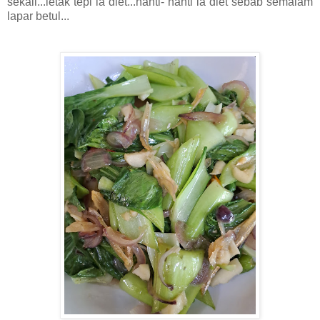
sekali...letak tepi la diet...nanti- nanti la diet sebab semalam
lapar betul...