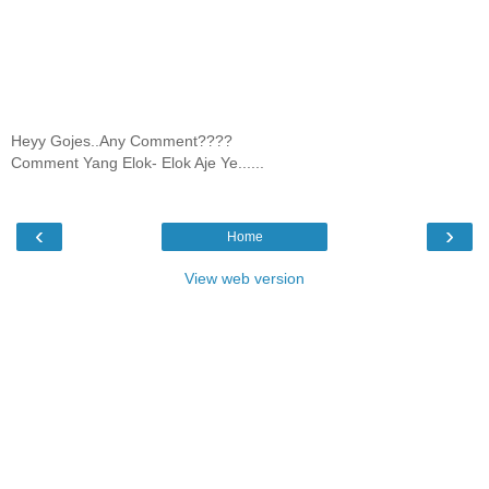
Heyy Gojes..Any Comment????
Comment Yang Elok- Elok Aje Ye......
‹
›
Home
View web version