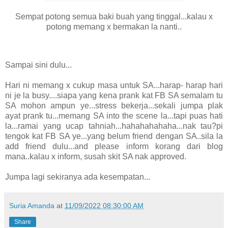
Sempat potong semua baki buah yang tinggal...kalau x
potong memang x bermakan la nanti..
Sampai sini dulu...
Hari ni memang x cukup masa untuk SA...harap- harap hari
ni je la busy....siapa yang kena prank kat FB SA semalam tu
SA mohon ampun ye...stress bekerja...sekali jumpa plak
ayat prank tu...memang SA into the scene la...tapi puas hati
la...ramai yang ucap tahniah...hahahahahaha...nak tau?pi
tengok kat FB SA ye...yang belum friend dengan SA..sila la
add friend dulu...and please inform korang dari blog
mana..kalau x inform, susah skit SA nak approved.
Jumpa lagi sekiranya ada kesempatan...
Suria Amanda
at
11/09/2022 08:30:00 AM
Share