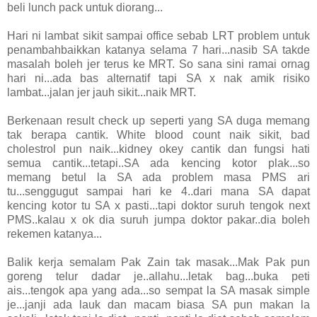
beli lunch pack untuk diorang...
Hari ni lambat sikit sampai office sebab LRT problem untuk
penambahbaikkan katanya selama 7 hari...nasib SA takde
masalah boleh jer terus ke MRT. So sana sini ramai ornag
hari ni...ada bas alternatif tapi SA x nak amik risiko
lambat...jalan jer jauh sikit...naik MRT.
Berkenaan result check up seperti yang SA duga memang
tak berapa cantik. White blood count naik sikit, bad
cholestrol pun naik...kidney okey cantik dan fungsi hati
semua cantik...tetapi..SA ada kencing kotor plak...so
memang betul la SA ada problem masa PMS ari
tu...senggugut sampai hari ke 4..dari mana SA dapat
kencing kotor tu SA x pasti...tapi doktor suruh tengok next
PMS..kalau x ok dia suruh jumpa doktor pakar..dia boleh
rekemen katanya...
Balik kerja semalam Pak Zain tak masak...Mak Pak pun
goreng telur dadar je..allahu...letak bag...buka peti
ais...tengok apa yang ada...so sempat la SA masak simple
je...janji ada lauk dan macam biasa SA pun makan la