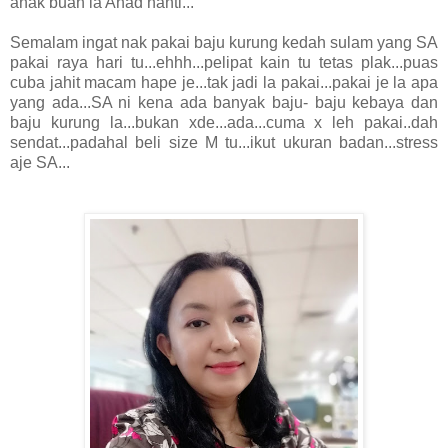
anak buah la Ahad nanti...
Semalam ingat nak pakai baju kurung kedah sulam yang SA
pakai raya hari tu...ehhh...pelipat kain tu tetas plak...puas
cuba jahit macam hape je...tak jadi la pakai...pakai je la apa
yang ada...SA ni kena ada banyak baju- baju kebaya dan
baju kurung la...bukan xde...ada...cuma x leh pakai..dah
sendat...padahal beli size M tu...ikut ukuran badan...stress
aje SA...