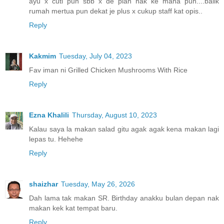
ayu x cuti pun sbb x de plan nak ke mana pun....balik
rumah mertua pun dekat je plus x cukup staff kat opis..
Reply
Kakmim
Tuesday, July 04, 2023
Fav iman ni Grilled Chicken Mushrooms With Rice
Reply
Ezna Khalili
Thursday, August 10, 2023
Kalau saya la makan salad gitu agak agak kena makan lagi
lepas tu. Hehehe
Reply
shaizhar
Tuesday, May 26, 2026
Dah lama tak makan SR. Birthday anakku bulan depan nak
makan kek kat tempat baru.
Reply