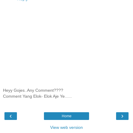
Heyy Gojes..Any Comment????
Comment Yang Elok- Elok Aje Ye......
‹
›
Home
View web version