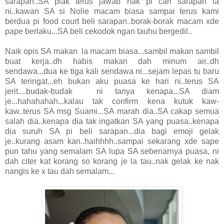
sarapan..SA plak terus jawab nak pi cari sarapan la
ni..kawan SA si Nolie macam biasa sampai terus kami
berdua pi food court beli sarapan..borak-borak macam xde
pape berlaku...SA beli cekodok ngan tauhu bergedil..
Naik opis SA makan la macam biasa...sambil makan sambil
buat kerja..dh habis makan dah minum air..dh
sendawa...dua ke tiga kali sendawa ni...sejam lepas tu baru
SA teringat...eh bukan aku puasa ke hari ni..terus SA
jerit....budak-budak ni tanya kenapa...SA diam
je...hahahahah...kalau tak confirm kena kutuk kaw-
kaw..terus SA msg Suami...SA marah dia..SA cakap semua
salah dia..kenapa dia tak ingatkan SA yang puasa..kenapa
dia suruh SA pi beli sarapan...dia bagi emoji gelak
je..kurang asam kan..haihhhh..sampai sekarang xde sape
pun tahu yang semalam SA lupa SA sebenarnya puasa, ni
dah citer kat korang so korang je la tau..nak gelak ke nak
nangis ke x tau dah semalam...