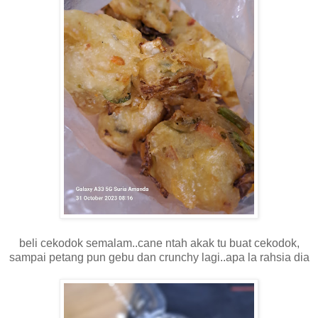
beli cekodok semalam..cane ntah akak tu buat cekodok,
sampai petang pun gebu dan crunchy lagi..apa la rahsia dia