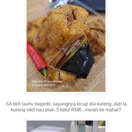
SA beli tauhu begedil, sayangnya kicap dia kureng..dah la
kureng sikit nau plak..5 ketul RM6...murah ke mahal?