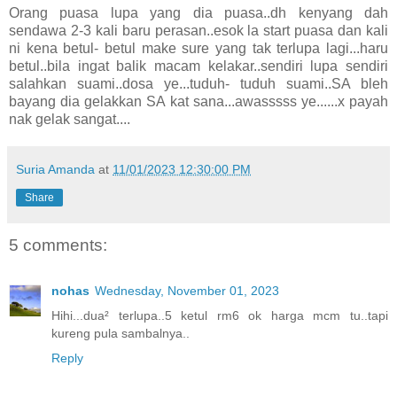
Orang puasa lupa yang dia puasa..dh kenyang dah
sendawa 2-3 kali baru perasan..esok la start puasa dan kali
ni kena betul- betul make sure yang tak terlupa lagi...haru
betul..bila ingat balik macam kelakar..sendiri lupa sendiri
salahkan suami..dosa ye...tuduh- tuduh suami..SA bleh
bayang dia gelakkan SA kat sana...awasssss ye......x payah
nak gelak sangat....
Suria Amanda
at
11/01/2023 12:30:00 PM
Share
5 comments:
nohas
Wednesday, November 01, 2023
Hihi...dua² terlupa..5 ketul rm6 ok harga mcm tu..tapi
kureng pula sambalnya..
Reply