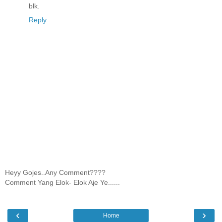
blk.
Reply
Heyy Gojes..Any Comment????
Comment Yang Elok- Elok Aje Ye......
‹
›
Home