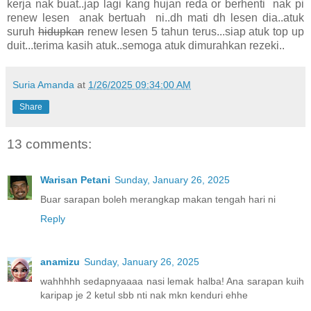
kerja nak buat..jap lagi kang hujan reda or berhenti nak pi
renew lesen anak bertuah ni..dh mati dh lesen dia..atuk
suruh
hidupkan
renew lesen 5 tahun terus...siap atuk top up
duit...terima kasih atuk..semoga atuk dimurahkan rezeki..
Suria Amanda
at
1/26/2025 09:34:00 AM
Share
13 comments:
Warisan Petani
Sunday, January 26, 2025
Buar sarapan boleh merangkap makan tengah hari ni
Reply
anamizu
Sunday, January 26, 2025
wahhhhh sedapnyaaaa nasi lemak halba! Ana sarapan kuih
karipap je 2 ketul sbb nti nak mkn kenduri ehhe