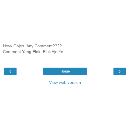
Heyy Gojes..Any Comment????
Comment Yang Elok- Elok Aje Ye......
‹
›
Home
View web version