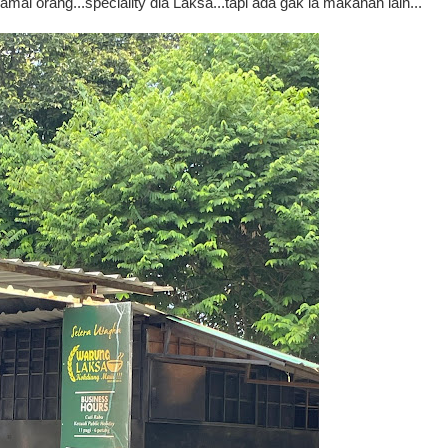
 ramai orang...speciality dia Laksa...tapi ada gak la makanan lain...