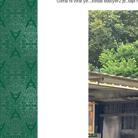
Gerai ni viral ye...kedai biasyer2 je..tapi