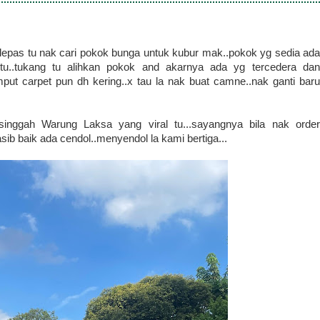
..lepas tu nak cari pokok bunga untuk kubur mak..pokok yg sedia ada
u..tukang tu alihkan pokok and akarnya ada yg tercedera dan
put carpet pun dh kering..x tau la nak buat camne..nak ganti baru
inggah Warung Laksa yang viral tu...sayangnya bila nak order
.nasib baik ada cendol..menyendol la kami bertiga...