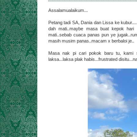
Assalamualaikum...
Petang tadi SA, Dania dan Lissa ke kubur..
dah mati..maybe masa buat kepok hari t
mati..sebab cuaca panas pun ye jugak..rum
masih musim panas..macam x berbaloi je..
Masa nak pi cari pokok baru tu, kami s
laksa...laksa plak habis...frustrated disitu..