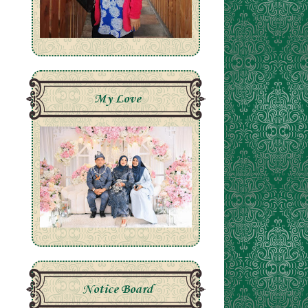
My Love
Notice Board