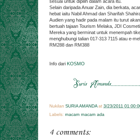
sesuai untuk dipilih dalam acara itu.
Selain daripada Anuar Zain, dia berkata, 
hebat iaitu Nabil Ahmad dan Sharifah Shahira
Audien yang hadir pada malam itu turut ak
bertuah tajaan Tourism Melaka, JDI Cosmetik
Mereka yang berminat untuk menempah tiket 
menghubungi talian 017-313 7115 atau e-me
RM288 dan RM388
Info dari
KOSMO
Nukilan
SURIA AMANDA
at
3/23/2011 01:00:
Labels:
macam macam ada
4 comments: