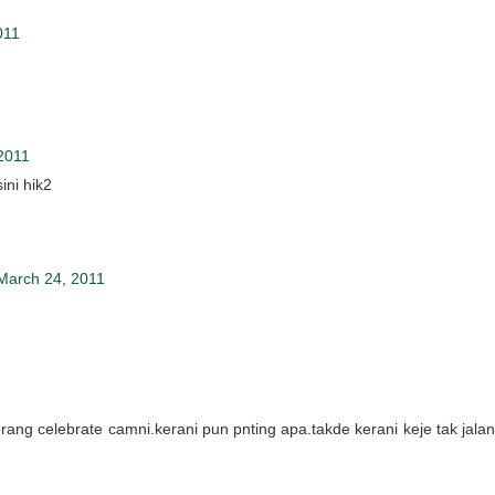
011
2011
ini hik2
March 24, 2011
ang celebrate camni.kerani pun pnting apa.takde kerani keje tak jalan