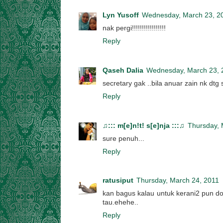
Lyn Yusoff
Wednesday, March 23, 2
nak pergi!!!!!!!!!!!!!!!!!
Reply
Qaseh Dalia
Wednesday, March 23, 
secretary gak ..bila anuar zain nk dtg s
Reply
♫::: m[e]n!t! s[e]nja :::♫
Thursday, 
sure penuh...
Reply
ratusiput
Thursday, March 24, 2011
kan bagus kalau untuk kerani2 pun dor
tau.ehehe..
Reply