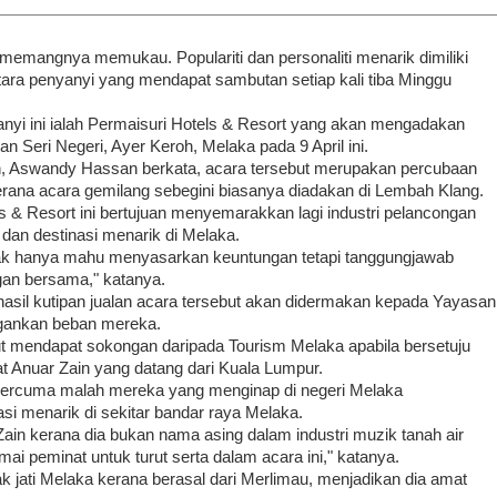
mangnya memukau. Populariti dan personaliti menarik dimiliki
ntara penyanyi yang mendapat sambutan setiap kali tiba Minggu
nyi ini ialah Permaisuri Hotels & Resort yang akan mengadakan
 Seri Negeri, Ayer Keroh, Melaka pada 9 April ini.
, Aswandy Hassan berkata, acara tersebut merupakan percubaan
erana acara gemilang sebegini biasanya diadakan di Lembah Klang.
ls & Resort ini bertujuan menyemarakkan lagi industri pelancongan
dan destinasi menarik di Melaka.
idak hanya mahu menyasarkan keuntungan tetapi tanggungjawab
ngan bersama," katanya.
sil kutipan jualan acara tersebut akan didermakan kepada Yayasan
gankan beban mereka.
t mendapat sokongan daripada Tourism Melaka apabila bersetuju
 Anuar Zain yang datang dari Kuala Lumpur.
 percuma malah mereka yang menginap di negeri Melaka
si menarik di sekitar bandar raya Melaka.
ain kerana dia bukan nama asing dalam industri muzik tanah air
ai peminat untuk turut serta dalam acara ini," katanya.
k jati Melaka kerana berasal dari Merlimau, menjadikan dia amat