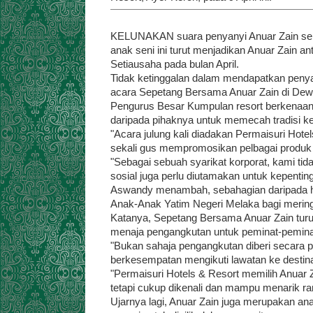
KELUNAKAN suara penyanyi Anuar Zain seme
anak seni ini turut menjadikan Anuar Zain a
Setiausaha pada bulan April.
Tidak ketinggalan dalam mendapatkan penya
acara Sepetang Bersama Anuar Zain di Dewan
Pengurus Besar Kumpulan resort berkenaan
daripada pihaknya untuk memecah tradisi k
"Acara julung kali diadakan Permaisuri Hote
sekali gus mempromosikan pelbagai produk 
"Sebagai sebuah syarikat korporat, kami t
sosial juga perlu diutamakan untuk kepenti
Aswandy menambah, sebahagian daripada ha
Anak-Anak Yatim Negeri Melaka bagi merin
Katanya, Sepetang Bersama Anuar Zain turu
menaja pengangkutan untuk peminat-peminat
"Bukan sahaja pengangkutan diberi secara
berkesempatan mengikuti lawatan ke destina
"Permaisuri Hotels & Resort memilih Anuar Z
tetapi cukup dikenali dan mampu menarik ram
Ujarnya lagi, Anuar Zain juga merupakan ana