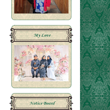
My Love
Notice Board