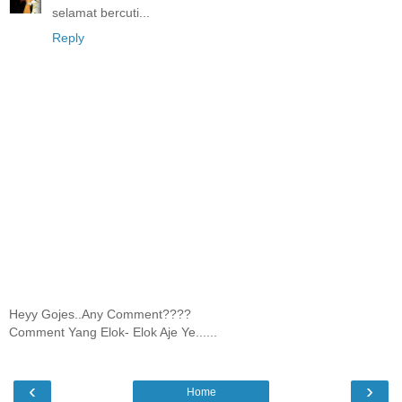
selamat bercuti...
Reply
Heyy Gojes..Any Comment????
Comment Yang Elok- Elok Aje Ye......
‹
›
Home