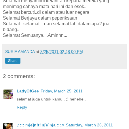
Selamat menyambut kelahiran kepada mereka yang
menimag cahaya mata hari ini dan esok..
Selamat bercuti..di dalam atau luar negara
Selamat Berjaya dalam peperiksaan
Selamat...selamat....dan selamat lah dalam apa2 jua
bidang..
Selamat Semuanya....Aminnn...
SURIA AMANDA
at
3/25/2011 02:48:00 PM
Share
2 comments:
LadyOfGee
Friday, March 25, 2011
selamat juga untuk kamu.. ;) hehehe..
Reply
♫::: m[e]n!t! s[e]nja :::♫
Saturday, March 26, 2011