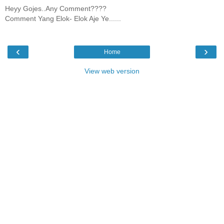
Heyy Gojes..Any Comment????
Comment Yang Elok- Elok Aje Ye......
‹
›
Home
View web version