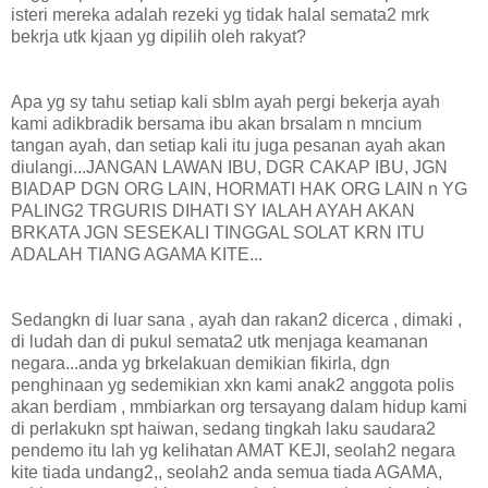
isteri mereka adalah rezeki yg tidak halal semata2 mrk
bekrja utk kjaan yg dipilih oleh rakyat?
Apa yg sy tahu setiap kali sblm ayah pergi bekerja ayah
kami adikbradik bersama ibu akan brsalam n mncium
tangan ayah, dan setiap kali itu juga pesanan ayah akan
diulangi...JANGAN LAWAN IBU, DGR CAKAP IBU, JGN
BIADAP DGN ORG LAIN, HORMATI HAK ORG LAIN n YG
PALING2 TRGURIS DIHATI SY IALAH AYAH AKAN
BRKATA JGN SESEKALI TINGGAL SOLAT KRN ITU
ADALAH TIANG AGAMA KITE...
Sedangkn di luar sana , ayah dan rakan2 dicerca , dimaki ,
di ludah dan di pukul semata2 utk menjaga keamanan
negara...anda yg brkelakuan demikian fikirla, dgn
penghinaan yg sedemikian xkn kami anak2 anggota polis
akan berdiam , mmbiarkan org tersayang dalam hidup kami
di perlakukn spt haiwan, sedang tingkah laku saudara2
pendemo itu lah yg kelihatan AMAT KEJI, seolah2 negara
kite tiada undang2,, seolah2 anda semua tiada AGAMA,