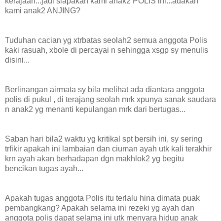
kerajaan...jadi siapakah kami anak2 POLIS ini...adakah
kami anak2 ANJING?
Tuduhan cacian yg xtrbatas seolah2 semua anggota Polis
kaki rasuah, xbole di percayai n sehingga xsgp sy menulis
disini...
Berlinangan airmata sy bila melihat ada diantara anggota
polis di pukul , di terajang seolah mrk xpunya sanak saudara
n anak2 yg menanti kepulangan mrk dari bertugas...
Saban hari bila2 waktu yg kritikal spt bersih ini, sy sering
trfikir apakah ini lambaian dan ciuman ayah utk kali terakhir
krn ayah akan berhadapan dgn makhlok2 yg begitu
bencikan tugas ayah...
Apakah tugas anggota Polis itu terlalu hina dimata puak
pembangkang? Apakah selama ini rezeki yg ayah dan
anggota polis dapat selama ini utk menyara hidup anak