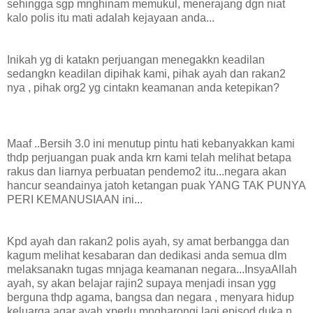
sehingga sgp mnghinam memukul, menerajang dgn niat
kalo polis itu mati adalah kejayaan anda...
Inikah yg di katakn perjuangan menegakkn keadilan
sedangkn keadilan dipihak kami, pihak ayah dan rakan2
nya , pihak org2 yg cintakn keamanan anda ketepikan?
Maaf ..Bersih 3.0 ini menutup pintu hati kebanyakkan kami
thdp perjuangan puak anda krn kami telah melihat betapa
rakus dan liarnya perbuatan pendemo2 itu...negara akan
hancur seandainya jatoh ketangan puak YANG TAK PUNYA
PERI KEMANUSIAAN ini...
Kpd ayah dan rakan2 polis ayah, sy amat berbangga dan
kagum melihat kesabaran dan dedikasi anda semua dlm
melaksanakn tugas mnjaga keamanan negara...InsyaAllah
ayah, sy akan belajar rajin2 supaya menjadi insan ygg
berguna thdp agama, bangsa dan negara , menyara hidup
keluarga agar ayah xperlu mngharongi lagi episod duka n