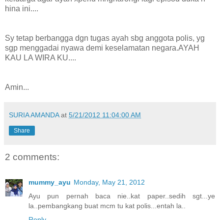
hina ini....
Sy tetap berbangga dgn tugas ayah sbg anggota polis, yg
sgp menggadai nyawa demi keselamatan negara.AYAH
KAU LA WIRA KU....
Amin...
SURIA AMANDA
at
5/21/2012 11:04:00 AM
Share
2 comments:
mummy_ayu
Monday, May 21, 2012
Ayu pun pernah baca nie..kat paper..sedih sgt...ye
la..pembangkang buat mcm tu kat polis...entah la..
Reply