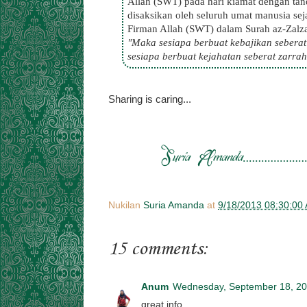
Allah (SWT) pada hari kiamat dengan tan
disaksikan oleh seluruh umat manusia s
Firman Allah (SWT) dalam Surah az-Zalza
"Maka sesiapa berbuat kebajikan seberat
sesiapa berbuat kejahatan seberat zarrah
Sharing is caring...
Nukilan
Suria Amanda
at
9/18/2013 08:30:00
15 comments:
Anum
Wednesday, September 18, 2
great info