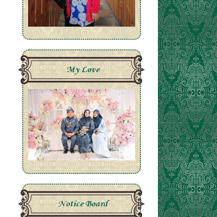
My Love
Notice Board