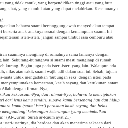
au yang tidak cantik, yang berpendidikan tinggi atau yang buta
 yang sihat, yang mandul atau yang dapat melahirkan. Kesemuanya
l.
mengatakan bahawa suami bertanggungjawab menyediakan tempat
steri berserta anak-anaknya sesuai dengan kemampuan suami. Ini
jahteraan isteri-isteri, jangan sampai timbul rasa cemburu atau
giliran suaminya menginap di rumahnya sama lamanya dengan
ng lain. Sekurang-kurangnya si suami mesti menginap di rumah
leh kurang. Begitu juga pada isteri-isteri yang lain. Walaupun ada
, nifas atau sakit, suami wajib adil dalam soal ini. Sebab, tujuan
a-mata untuk mengadakan 'hubungan seks' dengan isteri pada
tuk menyempumakan kemesraan, kasih sayang dan kerukunan antara
kan Allah dengan firman-Nya;
ktikan kekuasaan-Nya, dan rahmat-Nya, bahawa la menciptakan
teri dari jenis kamu sendiri, supaya kamu bersenang hati dan hidup
ntara kamu (suami isteri) perasaan kasih sayang dan belas
tu mengandungi keterangan-keterangan (yang menimbulkan
r."
(Al-Qur'an, Surah ar-Ruum ayat 21)
 isteri-isterinya, dia berdosa dan akan menerima seksaan dari