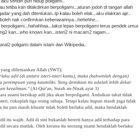
aku sendiri pun hidup poligami..
u tetiba kan ditakdirkan berpoligami...aturan jodoh di tangan allah
adar yang dah ditentukan..tp kalau boleh elak...aku elakkan aje..
x boleh nak confirmkan kebenarannya...hehehhe...
 berpoligami...hahahhaa...takut lepas berpoligami terus pendek umur
ng2 kan...who knows kan...isteri2 ni macam2 ragam...
rat2 poligami dalam islam dari Wikipedia..
 yang difirmankan Allah (SWT);
aku adil (di antara isteri-isteri kamu), maka (kahwinlah dengan)
 perempuan yang kaumiliki. Yang demikian itu adalah lebih dekat
an kezaliman."
(Al-Qur'an, Surah an-Nisak ayat 3)
para suami bersikap adil jika akan berpoligami. Andaikan takut tidak
teri, cukuplah tiga orang sahaja. Tetapi kalau itupun masih juga tidak
a itu pun masih khuatir tidak boleh berlaku adil, maka hendaklah
l itu wajib. Adil di sini bukanlah bererti hanya adil terhadap para
 adil secara mutlak. Oleh kerana itu seorang suami hendaklah berlaku