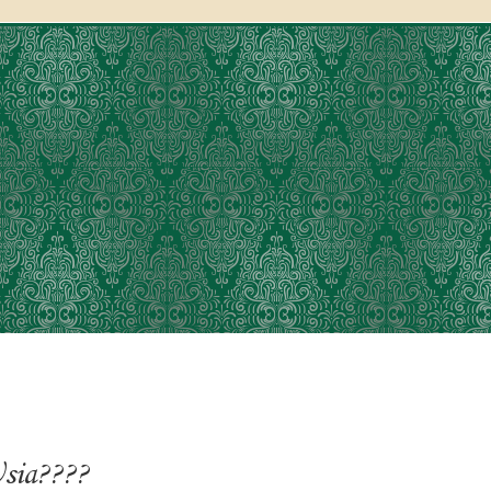
sia????