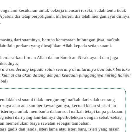
mengalami kesukaran untuk bekerja mencari rezeki, sudah tentu tidak
pabila dia tetap berpoligami, ini bererti dia telah menganiayai dirinya
.
-masing dari suaminya, berupa kemesraan hubungan jiwa, nafkah
ain-lain perkara yang diwajibkan Allah kepada setiap suami.
b, berdasarkan firman Allah dalam Surah an-Nisak ayat 3 dan juga
maksudnya;
u dia cenderung kepada salah seorang di antaranya dan tidak berlaku
ri kiamat dia akan datang dengan keadaan pinggangnya miring hampir
bal)
endaklah si suami tidak mengurangi nafkah dari salah seorang
tu kaya atau ada sumber kewangannya, kecuali kalau si isteri itu
sterinya untuk membantu dalam soal nafkah tetapi tanpa paksaan.
g isteri dari yang lain-lainnya diperbolehkan dengan sebab-sebab
kit dan memerlukan biaya rawatan sebagai tambahan.
ara gadis dan janda, isteri lama atau isteri baru, isteri yang masih