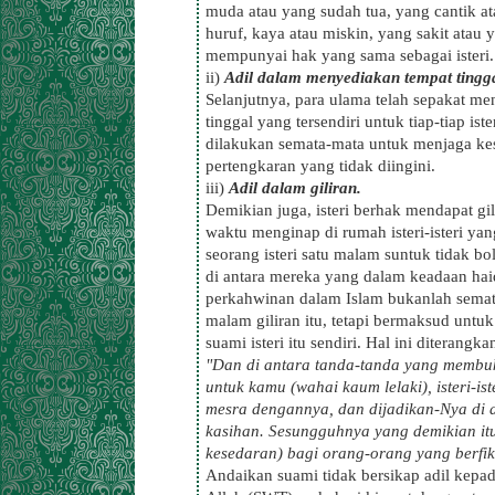
muda atau yang sudah tua, yang cantik at
huruf, kaya atau miskin, yang sakit atau
mempunyai hak yang sama sebagai isteri.
ii)
Adil dalam menyediakan tempat tingga
Selanjutnya, para ulama telah sepakat 
tinggal yang tersendiri untuk tiap-tiap i
dilakukan semata-mata untuk menjaga kese
pertengkaran yang tidak diingini.
iii)
Adil dalam giliran.
Demikian juga, isteri berhak mendapat 
waktu menginap di rumah isteri-isteri ya
seorang isteri satu malam suntuk tidak bo
di antara mereka yang dalam keadaan haidh
perkahwinan dalam Islam bukanlah semat
malam giliran itu, tetapi bermaksud un
suami isteri itu sendiri. Hal ini diterang
"Dan di antara tanda-tanda yang membu
untuk kamu (wahai kaum lelaki), isteri-is
mesra dengannya, dan dijadikan-Nya di a
kasihan. Sesungguhnya yang demikian i
kesedaran) bagi orang-orang yang berfiki
Andaikan suami tidak bersikap adil kepada