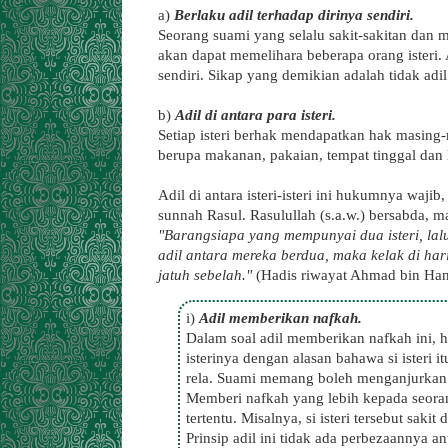
a)
Berlaku adil terhadap dirinya sendiri.
Seorang suami yang selalu sakit-sakitan dan 
akan dapat memelihara beberapa orang isteri. A
sendiri. Sikap yang demikian adalah tidak adil
b)
Adil di antara para isteri.
Setiap isteri berhak mendapatkan hak masing
berupa makanan, pakaian, tempat tinggal dan l
Adil di antara isteri-isteri ini hukumnya waji
sunnah Rasul. Rasulullah (s.a.w.) bersabda, 
"Barangsiapa yang mempunyai dua isteri, lal
adil antara mereka berdua, maka kelak di ha
jatuh sebelah."
(Hadis riwayat Ahmad bin Han
i)
Adil memberikan nafkah.
Dalam soal adil memberikan nafkah ini, h
isterinya dengan alasan bahawa si isteri i
rela. Suami memang boleh menganjurkan i
Memberi nafkah yang lebih kepada seoran
tertentu. Misalnya, si isteri tersebut sa
Prinsip adil ini tidak ada perbezaannya ant