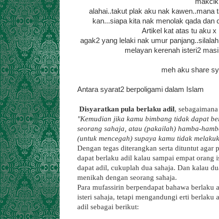
makcik 
alahai..takut plak aku nak kawen..mana ta
kan...siapa kita nak menolak qada dan q
Artikel kat atas tu aku 
agak2 yang lelaki nak umur panjang..silalah
melayan kerenah isteri2 masi
meh aku share sya
Antara syarat2 berpoligami dalam Islam
Disyaratkan pula berlaku adil
, sebagaimana
"Kemudian jika kamu bimbang tidak dapat berl
seorang sahaja, atau (pakailah) hamba-hamba
(untuk mencegah) supaya kamu tidak melakuk
Dengan tegas diterangkan serta dituntut agar 
dapat berlaku adil kalau sampai empat orang is
dapat adil, cukuplah dua sahaja. Dan kalau du
menikah dengan seorang sahaja.
Para mufassirin berpendapat bahawa berlaku adi
isteri sahaja, tetapi mengandungi erti berlaku
adil sebagai berikut: