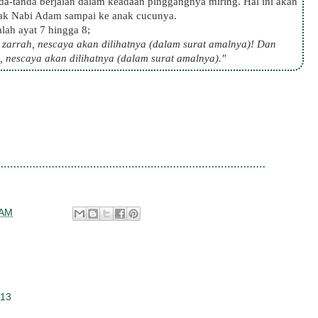
da-tanda berjalan dalam keadaan pinggangnya miring. Hal ini akan
ejak Nabi Adam sampai ke anak cucunya.
lah ayat 7 hingga 8;
 zarrah, nescaya akan dilihatnya (dalam surat amalnya)! Dan
, nescaya akan dilihatnya (dalam surat amalnya)."
 AM
013