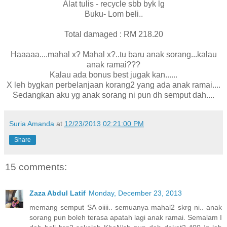
Alat tulis - recycle sbb byk lg
Buku- Lom beli..
Total damaged : RM 218.20
Haaaaa....mahal x? Mahal x?..tu baru anak sorang...kalau
anak ramai???
Kalau ada bonus best jugak kan......
X leh bygkan perbelanjaan korang2 yang ada anak ramai....
Sedangkan aku yg anak sorang ni pun dh semput dah....
Suria Amanda
at
12/23/2013 02:21:00 PM
Share
15 comments:
Zaza Abdul Latif
Monday, December 23, 2013
memang semput SA oiiii.. semuanya mahal2 skrg ni.. anak
sorang pun boleh terasa apatah lagi anak ramai. Semalam I