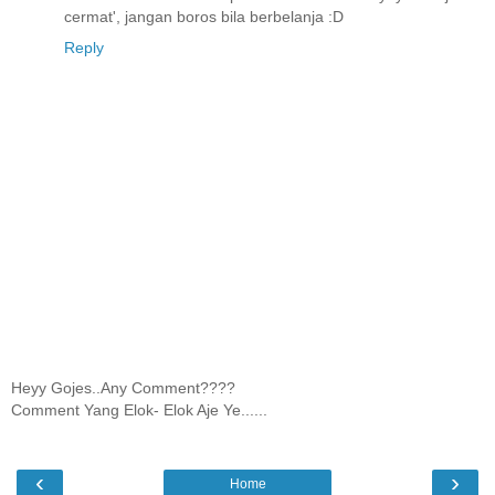
cermat', jangan boros bila berbelanja :D
Reply
Heyy Gojes..Any Comment????
Comment Yang Elok- Elok Aje Ye......
‹
›
Home