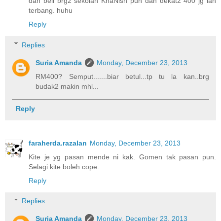
dah beli brg2 sekolah KhaNish pun dah dekat2 400 jg lah
terbang. huhu
Reply
Replies
Suria Amanda
Monday, December 23, 2013
RM400? Semput.......biar betul...tp tu la kan..brg
budak2 makin mhl...
Reply
faraherda.razalan
Monday, December 23, 2013
Kite je yg pasan mende ni kak. Gomen tak pasan pun.
Selagi kite boleh cope.
Reply
Replies
Suria Amanda
Monday, December 23, 2013