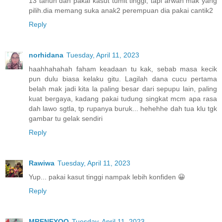
13 tahun dah pakai kasut tumit tinggi, tapi arwah mak yang
pilih.dia memang suka anak2 perempuan dia pakai cantik2
Reply
norhidana
Tuesday, April 11, 2023
haahhahahah faham keadaan tu kak, sebab masa kecik
pun dulu biasa kelaku gitu. Lagilah dana cucu pertama
belah mak jadi kita la paling besar dari sepupu lain, paling
kuat bergaya, kadang pakai tudung singkat mcm apa rasa
dah lawo sgtla, tp rupanya buruk... hehehhe dah tua klu tgk
gambar tu gelak sendiri
Reply
Rawiwa
Tuesday, April 11, 2023
Yup... pakai kasut tinggi nampak lebih konfiden 😀
Reply
MRENEYOO
Tuesday, April 11, 2023