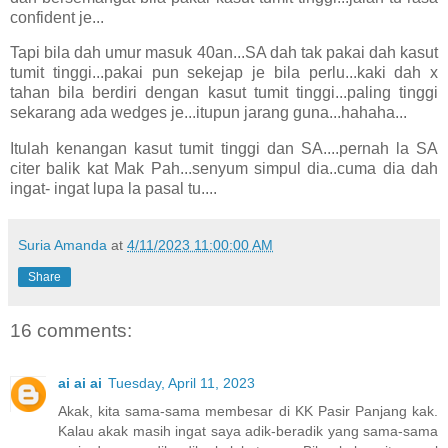
confident je...
Tapi bila dah umur masuk 40an...SA dah tak pakai dah kasut
tumit tinggi...pakai pun sekejap je bila perlu...kaki dah x
tahan bila berdiri dengan kasut tumit tinggi...paling tinggi
sekarang ada wedges je...itupun jarang guna...hahaha...
Itulah kenangan kasut tumit tinggi dan SA....pernah la SA
citer balik kat Mak Pah...senyum simpul dia..cuma dia dah
ingat- ingat lupa la pasal tu....
Suria Amanda
at
4/11/2023 11:00:00 AM
Share
16 comments:
ai ai ai
Tuesday, April 11, 2023
Akak, kita sama-sama membesar di KK Pasir Panjang kak.
Kalau akak masih ingat saya adik-beradik yang sama-sama