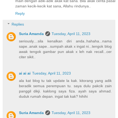
main dengan adik-adik akak kat sana. Bila akak cerita pasal
zaman kecik-kecik kat sana, Allahu rindunya..
Reply
Replies
Suria Amanda
Tuesday, April 11, 2023
seriously....sila kenalkan diri anda..hahaha...nama
sape..anak sape...sumpah akak x ingat ni...tengok blog
awak tengok gambar pun akak x leh nak recall...cer
citer sikit..
ai ai ai
Tuesday, April 11, 2023
ala kat blog tu tak update la kak. kitorang yang adik
beradik semua perempuan tu. saya dulu pakcik zain
panggil dikji. kaklong saya fiza. ayah saya ahmad.
duduk rumah depan. ingat tak kak? hihihi
Suria Amanda
Tuesday, April 11, 2023