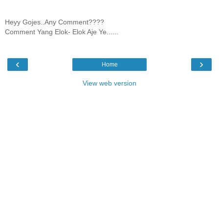
Heyy Gojes..Any Comment????
Comment Yang Elok- Elok Aje Ye......
‹
›
Home
View web version