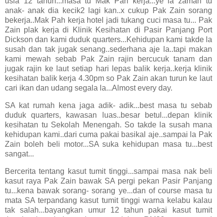
usia 12 tahun...masa tu Mak Pah kerja...ye la zaman tu
anak- anak dia kecik2 lagi kan..x cukup Pak Zain sorang
bekerja..Mak Pah kerja hotel jadi tukang cuci masa tu... Pak
Zain plak kerja di Klinik Kesihatan di Pasir Panjang Port
Dickson dan kami duduk quarters...Kehidupan kami takde la
susah dan tak jugak senang..sederhana aje la..tapi makan
kami mewah sebab Pak Zain rajin bercucuk tanam dan
jugak rajin ke laut setiap hari lepas balik kerja..kerja klinik
kesihatan balik kerja 4.30pm so Pak Zain akan turun ke laut
cari ikan dan udang segala la...Almost every day.
SA kat rumah kena jaga adik- adik...best masa tu sebab
duduk quarters, kawasan luas..besar betul...depan klinik
kesihatan tu Sekolah Menengah. So takde la susah mana
kehidupan kami..dari cuma pakai basikal aje..sampai la Pak
Zain boleh beli motor...SA suka kehidupan masa tu...best
sangat...
Bercerita tentang kasut tumit tinggi...sampai masa nak beli
kasut raya Pak Zain bawak SA pergi pekan Pasir Panjang
tu...kena bawak sorang- sorang ye...dan of course masa tu
mata SA terpandang kasut tumit tinggi warna kelabu kalau
tak salah...bayangkan umur 12 tahun pakai kasut tumit