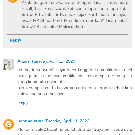
Akak tengah berwhatsaap dengan Lisa ni nak bagi
recall, Lisa kenal awak kot..cuma lupa nama..apa kata
follow FB akak, ni lisa nak jejak kasih balik ni...ayah
awak MA Ahmad eh? Mak dulu sister kan? Lisa mintak
follow FB dia gak > Malissa Jefri
Reply
Afzan
Tuesday, April 11, 2023
aduhai tersenyum2 saya baca tinggi betul confidence level
akak patut la berjaya cantik smp sekarang...memang itu
yang kena ada dalam diri
bila kenang kisah hidup zaman dulu rasa terharu sebak kan
kak walau ada manisnya..
Reply
hasnaamuaz
Tuesday, April 11, 2023
Klu kami dulu2 kasut harus lah di Bata. Saya pun pada usia