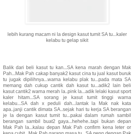
lebih kurang macam ni la design kasut tumit SA tu...kaler
kelabu tu gelap sikit
Balik dari beli kasut tu kan...SA kena marah dengan Mak
Pah...Mak Pah cakap banyak2 kasut cina tu jual kasut buruk
tu jugak dipilihnya...warna kelabu plak tu...pada mata SA
memang dah cukup cantik dah kasut tu...adik2 lain beli
kasut cantik2 warna merah la..pink la...adik lelaki kasut sport
kaler hitam...SA sorang je kasut tumit tinggi warna
kelabu...SA dah x peduli dah...lantak la Mak nak kata
apa..janji cantik dimata SA..sejak hari tu kerja SA berangan
je la dengan kasut tumit tu...pakai dalam rumah sambil
berangan sambil buat2 gaya...hehehe..tapi bukan depan
Mak Pah la...kalau depan Mak Pah confirm kena leter or
kena cubit...Mak Pah garang masa tu...SA geng dengan Pak