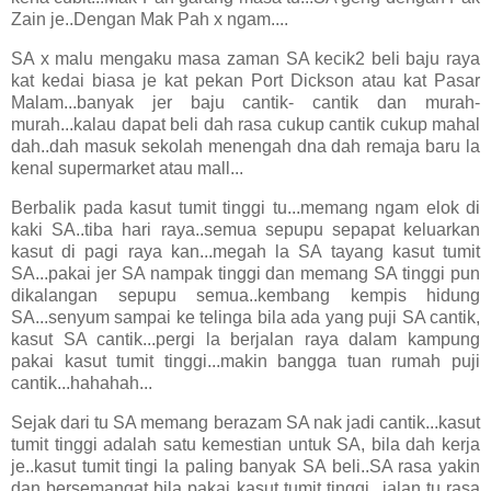
Zain je..Dengan Mak Pah x ngam....
SA x malu mengaku masa zaman SA kecik2 beli baju raya
kat kedai biasa je kat pekan Port Dickson atau kat Pasar
Malam...banyak jer baju cantik- cantik dan murah-
murah...kalau dapat beli dah rasa cukup cantik cukup mahal
dah..dah masuk sekolah menengah dna dah remaja baru la
kenal supermarket atau mall...
Berbalik pada kasut tumit tinggi tu...memang ngam elok di
kaki SA..tiba hari raya..semua sepupu sepapat keluarkan
kasut di pagi raya kan...megah la SA tayang kasut tumit
SA...pakai jer SA nampak tinggi dan memang SA tinggi pun
dikalangan sepupu semua..kembang kempis hidung
SA...senyum sampai ke telinga bila ada yang puji SA cantik,
kasut SA cantik...pergi la berjalan raya dalam kampung
pakai kasut tumit tinggi...makin bangga tuan rumah puji
cantik...hahahah...
Sejak dari tu SA memang berazam SA nak jadi cantik...kasut
tumit tinggi adalah satu kemestian untuk SA, bila dah kerja
je..kasut tumit tingi la paling banyak SA beli..SA rasa yakin
dan bersemangat bila pakai kasut tumit tinggi...jalan tu rasa