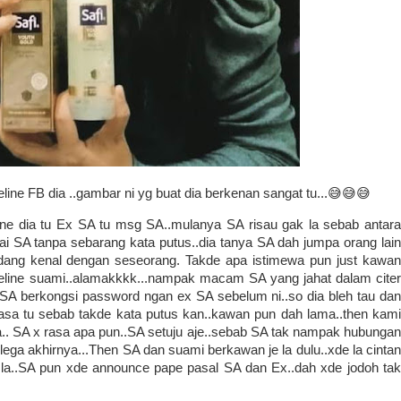
line FB dia ..gambar ni yg buat dia berkenan sangat tu...😅😅😅
ne dia tu Ex SA tu msg SA..mulanya SA risau gak la sebab antara
ai SA tanpa sebarang kata putus..dia tanya SA dah jumpa orang lain
dang kenal dengan seseorang. Takde apa istimewa pun just kawan
meline suami..alamakkkk...nampak macam SA yang jahat dalam citer
e..SA berkongsi password ngan ex SA sebelum ni..so dia bleh tau dan
masa tu sebab takde kata putus kan..kawan pun dah lama..then kami
a.. SA x rasa apa pun..SA setuju aje..sebab SA tak nampak hubungan
ga akhirnya...Then SA dan suami berkawan je la dulu..xde la cintan
e la..SA pun xde announce pape pasal SA dan Ex..dah xde jodoh tak