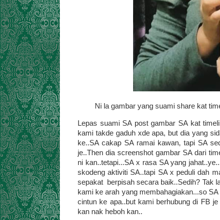
Ni la gambar yang suami share kat time
Lepas suami SA post gambar SA kat timeli
kami takde gaduh xde apa, but dia yang sid
ke..SA cakap SA ramai kawan, tapi SA se
je..Then dia screenshot gambar SA dari ti
ni kan..tetapi...SA x rasa SA yang jahat..y
skodeng aktiviti SA..tapi SA x peduli dah 
sepakat berpisah secara baik..Sedih? Tak l
kami ke arah yang membahagiakan...so SA le
cintun ke apa..but kami berhubung di FB j
kan nak heboh kan..