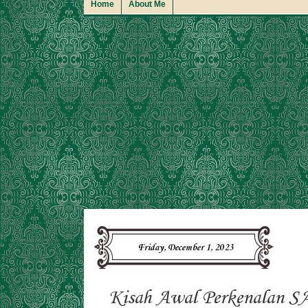
Home
About Me
Friday, December 1, 2023
Kisah Awal Perkenalan S