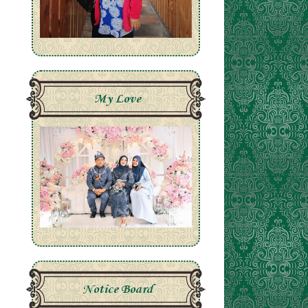
My Love
Notice Board