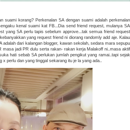
gan suami korang? Perkenalan SA dengan suami adalah perkenalan
engaku kenal suami kat FB...Dia send friend request, mulanya SA
uest yang SA perlu tapis sebelum approve...tak semua friend request
 kebanyakkan yang request friend ni diorang randomly add aje. Kalau
SA adalah dari kalangan blogger, kawan sekolah, sedara mara sepupu
 masa jadi PR dulu serta rakan- rakan kerja Malakoff ni..masa aktif
ka hati sebab SA perlukan jumlah pengikut yang ramai..tapi sejak
 perlu dan yang tinggal sekarang itu je la yang ada..