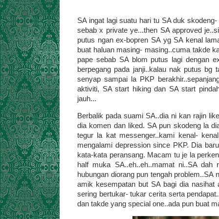
SA ingat lagi suatu hari tu SA duk skodeng- 
sebab x private ye...then SA approved je..
putus ngan ex-bopren SA yg SA kenal lama 
buat haluan masing- masing..cuma takde kat
pape sebab SA blom putus lagi dengan ex 
berpegang pada janji..kalau nak putus bg 
senyap sampai la PKP berakhir..sepanja
aktiviti, SA start hiking dan SA start p
jauh...
Berbalik pada suami SA..dia ni kan rajin 
dia komen dan liked. SA pun skodeng la dia.
tegur la kat messenger..kami kenal- ken
mengalami depression since PKP. Dia baru
kata-kata peransang. Macam tu je la perkena
half muka SA..eh..eh..mamat ni..SA dah
hubungan diorang pun tengah problem..SA ni
amik kesempatan but SA bagi dia nasihat a
sering bertukar- tukar cerita serta pendap
dan takde yang special one..ada pun buat m