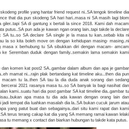
skodeng profile yang hantar friend request ni..SA tengok timeline dia
since that dia pun skodeng SA hari hari..masa ni SA masih lagi blom
giler..tapi SA di gantung x bertali la since 2018. Kami dah macam
a putus..SA pun ada je kawan ngan orang lain..tapi takde la declare
SA tu..so SA declare SA single je la masa tu kan..sebab kita ni
tau la so kita boleh move on dengan kehidupan masing- masing..ni
ng masa x berhubung tu SA sibukkan diri dengan macam- amcam
indah ke Seremban duduk dengan family..semakin lama semakin kami
like dan komen kat post2 SA..gambar dalam album dan apa je gambar
.eh mamat ni...rajin plak bertandang kat timeline aku...then dia pun
al macam tu la..then SA tau la dia duda anak sorang dan sedang
 bercerai 2021 rasanya masa tu..so SA banyak la bagi nasihat dan
lan kami..suatu hari dia post gambar SA kat timeline dia..gambar tu
 risau..bukan apa masa tu dia ada kawan dengan orang lain dan
 jadi tempat dia luahkan masalah dia la..SA bukan cucuk jarum atau
pa yang patut buat dan sebagainya..dari situ kami rapat dan kami
at..SA terus terang cakap kat dia yang SA memang ramai kawan lelaki
asa tu memang x contact dan biarkan hubungan tu takde kata putus.