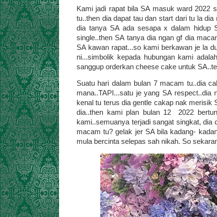
Kami jadi rapat bila SA masuk ward 2022 se
tu..then dia dapat tau dan start dari tu la 
dia tanya SA ada sesapa x dalam hidup S
single..then SA tanya dia ngan gf dia maca
SA kawan rapat...so kami berkawan je la dul
ni...simbolik kepada hubungan kami ada
sanggup orderkan cheese cake untuk SA..te
Suatu hari dalam bulan 7 macam tu..dia c
mana..TAPI...satu je yang SA respect..dia 
kenal tu terus dia gentle cakap nak merisik
dia..then kami plan bulan 12 2022 bertu
kami..semuanya terjadi sangat singkat, dia 
macam tu? gelak jer SA bila kadang- kadan
mula bercinta selepas sah nikah. So sekarang