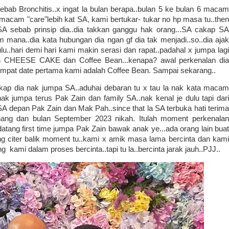
bab Bronchitis..x ingat la bulan berapa..bulan 5 ke bulan 6 macam
dia macam "care"lebih kat SA, kami bertukar- tukar no hp masa tu..then
A sebab prinsip dia..dia takkan ganggu hak orang...SA cakap SA
m mana..dia kata hubungan dia ngan gf dia tak menjadi..so..dia ajak
u..hari demi hari kami makin serasi dan rapat..padahal x jumpa lagi
lah CHEESE CAKE dan Coffee Bean...kenapa? awal perkenalan dia
mpat date pertama kami adalah Coffee Bean. Sampai sekarang..
akap dia nak jumpa SA..aduhai debaran tu x tau la nak kata macam
nak jumpa terus Pak Zain dan family SA..nak kenal je dulu tapi dari
 SA depan Pak Zain dan Mak Pah..since that la SA terbuka hati terima
nang dan bulan September 2023 nikah. Itulah moment perkenalan
datang first time jumpa Pak Zain bawak anak ye...ada orang lain buat
g citer balik moment tu..kami x amik masa lama bercinta dan kami
 kami dalam proses bercinta..tapi tu la..bercinta jarak jauh..PJJ..