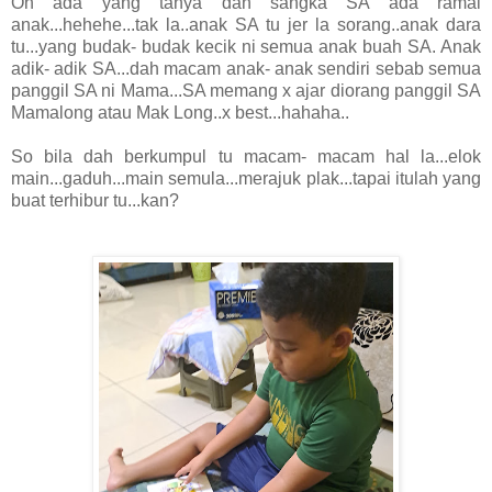
Oh ada yang tanya dan sangka SA ada ramai
anak...hehehe...tak la..anak SA tu jer la sorang..anak dara
tu...yang budak- budak kecik ni semua anak buah SA. Anak
adik- adik SA...dah macam anak- anak sendiri sebab semua
panggil SA ni Mama...SA memang x ajar diorang panggil SA
Mamalong atau Mak Long..x best...hahaha..
So bila dah berkumpul tu macam- macam hal la...elok
main...gaduh...main semula...merajuk plak...tapai itulah yang
buat terhibur tu...kan?