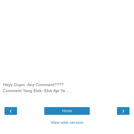
Heyy Gojes..Any Comment????
Comment Yang Elok- Elok Aje Ye......
‹
›
Home
View web version