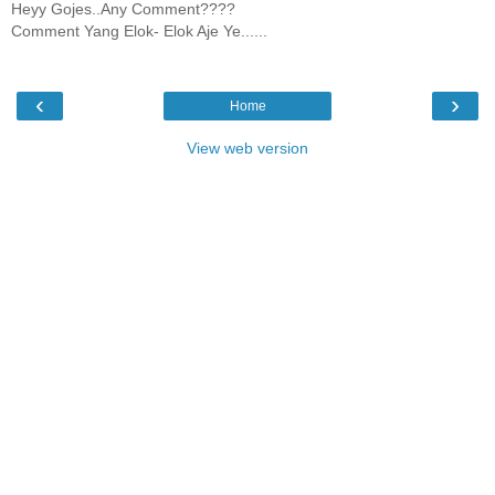
Heyy Gojes..Any Comment????
Comment Yang Elok- Elok Aje Ye......
‹
›
Home
View web version