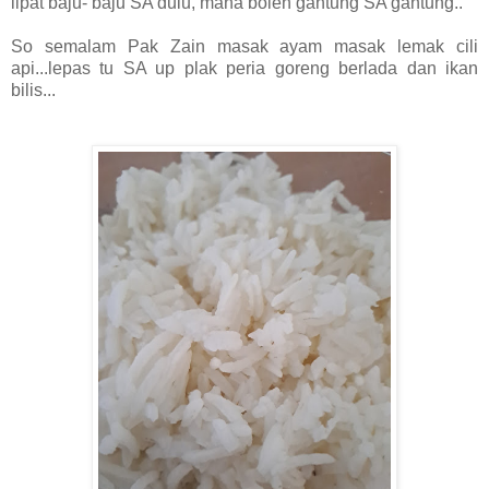
lipat baju- baju SA dulu, mana boleh gantung SA gantung..
So semalam Pak Zain masak ayam masak lemak cili
api...lepas tu SA up plak peria goreng berlada dan ikan
bilis...