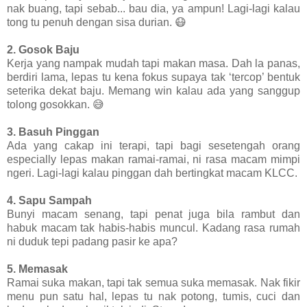
nak buang, tapi sebab... bau dia, ya ampun! Lagi-lagi kalau
tong tu penuh dengan sisa durian. 😷
2. Gosok Baju
Kerja yang nampak mudah tapi makan masa. Dah la panas,
berdiri lama, lepas tu kena fokus supaya tak ‘tercop’ bentuk
seterika dekat baju. Memang win kalau ada yang sanggup
tolong gosokkan. 😅
3. Basuh Pinggan
Ada yang cakap ini terapi, tapi bagi sesetengah orang
especially lepas makan ramai-ramai, ni rasa macam mimpi
ngeri. Lagi-lagi kalau pinggan dah bertingkat macam KLCC.
4. Sapu Sampah
Bunyi macam senang, tapi penat juga bila rambut dan
habuk macam tak habis-habis muncul. Kadang rasa rumah
ni duduk tepi padang pasir ke apa?
5. Memasak
Ramai suka makan, tapi tak semua suka memasak. Nak fikir
menu pun satu hal, lepas tu nak potong, tumis, cuci dan