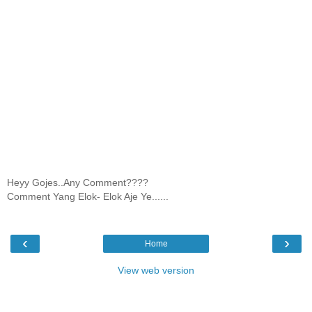
Heyy Gojes..Any Comment????
Comment Yang Elok- Elok Aje Ye......
‹
›
Home
View web version