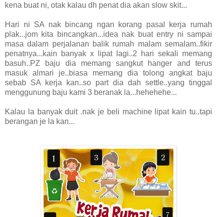
kena buat ni, otak kalau dh penat dia akan slow skit...
Hari ni SA nak bincang ngan korang pasal kerja rumah
plak...jom kita bincangkan...idea nak buat entry ni sampai
masa dalam perjalanan balik rumah malam semalam..fikir
penatnya...kain banyak x lipat lagi..2 hari sekali memang
basuh..PZ baju dia memang sangkut hanger and terus
masuk almari je..biasa memang dia tolong angkat baju
sebab SA kerja kan..so part dia dah settle..yang tinggal
menggunung baju kami 3 beranak la...hehehehe...
Kalau la banyak duit .nak je beli machine lipat kain tu..tapi
berangan je la kan...