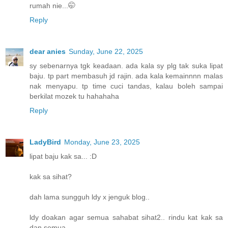
rumah nie...🤭
Reply
dear anies
Sunday, June 22, 2025
sy sebenarnya tgk keadaan. ada kala sy plg tak suka lipat
baju. tp part membasuh jd rajin. ada kala kemainnnn malas
nak menyapu. tp time cuci tandas, kalau boleh sampai
berkilat mozek tu hahahaha
Reply
LadyBird
Monday, June 23, 2025
lipat baju kak sa... :D
kak sa sihat?
dah lama sungguh ldy x jenguk blog..
ldy doakan agar semua sahabat sihat2.. rindu kat kak sa
dan semua..