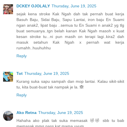
DCKEY OJOLALY
Thursday, June 19, 2025
sejak kena stroke Kak Ngah dah tak pernah buat kerja
Basuh Baju, Sidai Baju, Sapu Lantai, iron baju En Suami
ngan anak2, lipat baju ..semua tu En Suami n anak2 yg tlg
buat semuanya..tgn belah kanan Kak Ngah masoh x kuat
kesan stroke tu...ni pun masih on terapi lagi..kira2 dah
masuk setahun Kak Ngah x pernah wat kerja
rumahh..huuhuhhu
Reply
Tot
Thursday, June 19, 2025
Kurang suka sapu sampah dan mop lantai. Kalau sikit-sikit
tu, kita buat-buat tak nampak je la. 🙈
Reply
Ako Retna
Thursday, June 19, 2025
Hahaha ako plak tak suka memasak 🤣🤣 sbb tu bab
memasak mmg pass kat mama uyum...