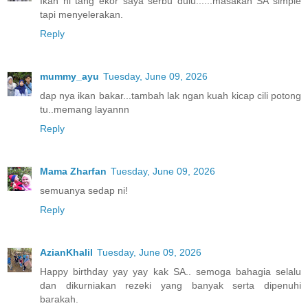
Ikan ni tang ekor saya serbu dulu......masakan SA simple
tapi menyelerakan.
Reply
mummy_ayu
Tuesday, June 09, 2026
dap nya ikan bakar...tambah lak ngan kuah kicap cili potong
tu..memang layannn
Reply
Mama Zharfan
Tuesday, June 09, 2026
semuanya sedap ni!
Reply
AzianKhalil
Tuesday, June 09, 2026
Happy birthday yay yay kak SA.. semoga bahagia selalu
dan dikurniakan rezeki yang banyak serta dipenuhi
barakah.