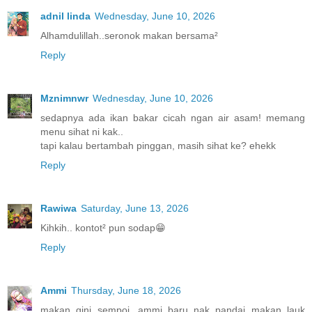
adnil linda
Wednesday, June 10, 2026
Alhamdulillah..seronok makan bersama²
Reply
Mznimnwr
Wednesday, June 10, 2026
sedapnya ada ikan bakar cicah ngan air asam! memang
menu sihat ni kak..
tapi kalau bertambah pinggan, masih sihat ke? ehekk
Reply
Rawiwa
Saturday, June 13, 2026
Kihkih.. kontot² pun sodap😁
Reply
Ammi
Thursday, June 18, 2026
makan gini sempoi...ammi baru nak pandai makan lauk