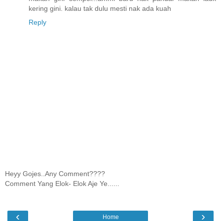
kering gini. kalau tak dulu mesti nak ada kuah
Reply
Heyy Gojes..Any Comment????
Comment Yang Elok- Elok Aje Ye......
‹
›
Home