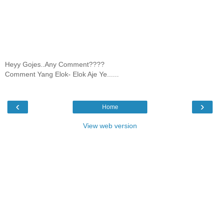
Heyy Gojes..Any Comment????
Comment Yang Elok- Elok Aje Ye......
‹
›
Home
View web version