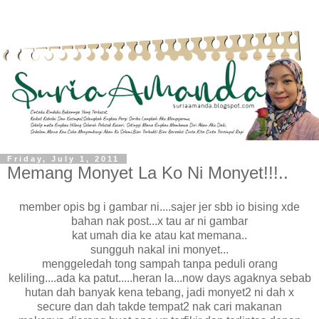
Friday, July 1, 2011
Memang Monyet La Ko Ni Monyet!!!..
member opis bg i gambar ni....sajer jer sbb io bising xde
bahan nak post...x tau ar ni gambar
kat umah dia ke atau kat memana..
sungguh nakal ini monyet...
menggeledah tong sampah tanpa peduli orang
keliling....ada ka patut.....heran la...now days agaknya sebab
hutan dah banyak kena tebang, jadi monyet2 ni dah x
secure dan dah takde tempat2 nak cari makanan