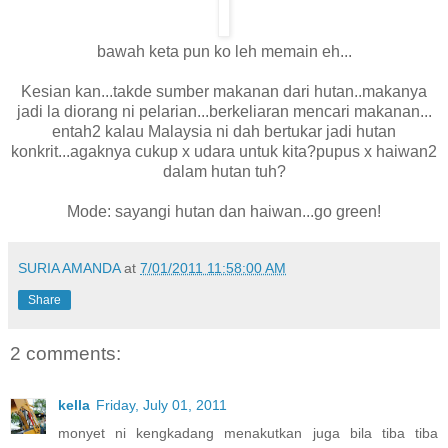
bawah keta pun ko leh memain eh...
Kesian kan...takde sumber makanan dari hutan..makanya
jadi la diorang ni pelarian...berkeliaran mencari makanan...
entah2 kalau Malaysia ni dah bertukar jadi hutan
konkrit...agaknya cukup x udara untuk kita?pupus x haiwan2
dalam hutan tuh?
Mode: sayangi hutan dan haiwan...go green!
SURIA AMANDA
at
7/01/2011 11:58:00 AM
Share
2 comments:
kella
Friday, July 01, 2011
monyet ni kengkadang menakutkan juga bila tiba tiba