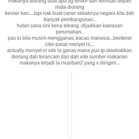
makanya diorang buat apa yg terfikir dan terlintas depan
mata diorang
kesian kan....tapi nak buat caner sebabnya negara kita dah
banyak pembangunan..
hutan sana sini kena tebang..dijadikan kawasan
perumahan..
pas tu bila musim mengganas..kacau manusia...berderet
citer pasal monyet ni...
actually monyet ni xde la ganas mana pun tp disebabkan
diorang dah terancam dan dah xde sumber makanan
makanya terjadi la musibah2 yang x diingini...