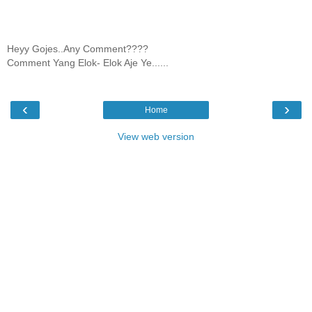
Heyy Gojes..Any Comment????
Comment Yang Elok- Elok Aje Ye......
‹
›
Home
View web version