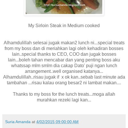
My Sirloin Steak in Medium cooked
Alhamdulillah selesai jugak makan2 lunch ni...special treats
from my boss dan di meriahkan lagi oleh kehadiran bosses
lain..special thanks to CEO, COO dan jugak bosses
lain...boleh tahan mencabar dan yang penting boss aku
whatssap mlm smlm dia cakap Dato' puji ngan lunch
arrangement..well organised katanya...
Alhamdulillah..risau jugak if x ok kan..sebab last minute ada
tambahan ...risau kalau orang besar2 ni lambat makan....
Thanks to my boss for the lunch treats...moga allah
murahkan rezeki lagi kan...
Suria Amanda
at
4/02/2015 09:00:00 AM