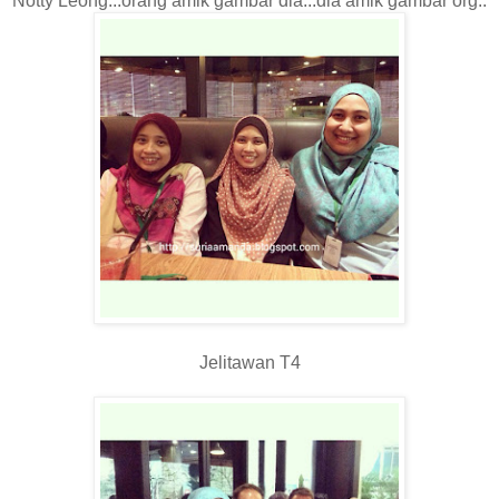
Notty Leong...orang amik gambar dia...dia amik gambar org..
Jelitawan T4