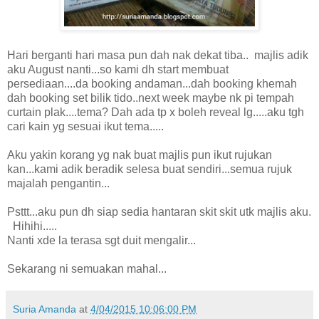
Hari berganti hari masa pun dah nak dekat tiba.. majlis adik
aku August nanti...so kami dh start membuat
persediaan....da booking andaman...dah booking khemah
dah booking set bilik tido..next week maybe nk pi tempah
curtain plak....tema? Dah ada tp x boleh reveal lg.....aku tgh
cari kain yg sesuai ikut tema.....
Aku yakin korang yg nak buat majlis pun ikut rujukan
kan...kami adik beradik selesa buat sendiri...semua rujuk
majalah pengantin...
Psttt...aku pun dh siap sedia hantaran skit skit utk majlis aku.
Hihihi.....
Nanti xde la terasa sgt duit mengalir...
Sekarang ni semuakan mahal...
Suria Amanda
at
4/04/2015 10:06:00 PM