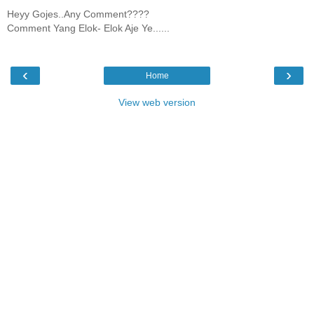
Heyy Gojes..Any Comment????
Comment Yang Elok- Elok Aje Ye......
‹
›
Home
View web version