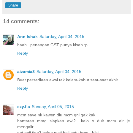
Share
14 comments:
Ann Ishak
Saturday, April 04, 2015
haah...penangan GST punya kisah :p
Reply
aizamia3
Saturday, April 04, 2015
Buat persediaan awal tak kelam-kabut saat-saat akhir..
Reply
ezy.fia
Sunday, April 05, 2015
mcm saye nk kawen dlu mcm gni gak kak..
hantaran mmg siapkan awl2.. kalo x duit mcm air je
mengalir..
dpt gaji tiap2 bulan msti beli satu brng.. hihi