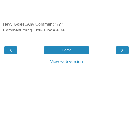
Heyy Gojes..Any Comment????
Comment Yang Elok- Elok Aje Ye......
‹
›
Home
View web version