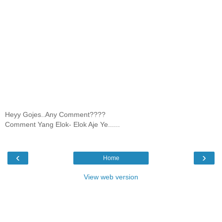
Heyy Gojes..Any Comment????
Comment Yang Elok- Elok Aje Ye......
‹
›
Home
View web version