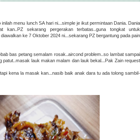
nilah menu lunch SA hari ni...simple je ikut permintaan Dania. Dania
t kan..PZ sekarang pergerakan terbatas..guna tongkat untuk
 diawalkan ke 7 Oktober 2024 ni...sekarang PZ bergantung pada pain
ebab bas petang semalam rosak..aircond problem..so lambat sampai
g patut..masak lauk makan malam dan lauk bekal...Pak Zain request
.tapi kena la masak kan...nasib baik anak dara tu ada tolong sambil-