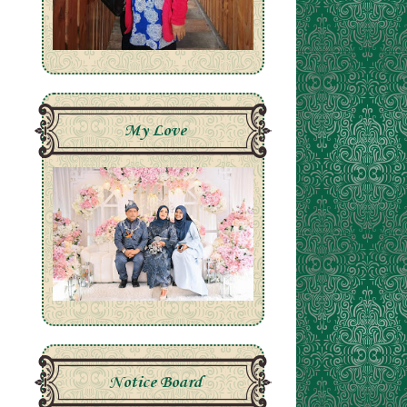
My Love
Notice Board