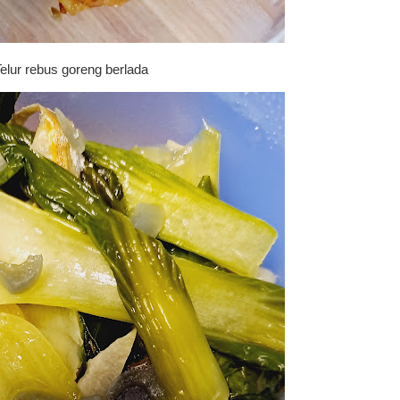
elur rebus goreng berlada