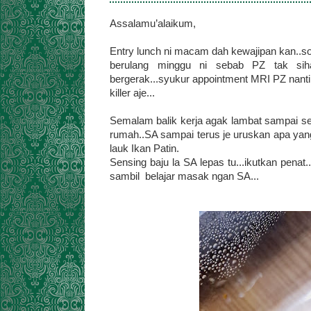
Assalamu’alaikum,
Entry lunch ni macam dah kewajipan kan..so i
berulang minggu ni sebab PZ tak siha
bergerak...syukur appointment MRI PZ nanti
killer aje...
Semalam balik kerja agak lambat sampai s
rumah..SA sampai terus je uruskan apa yan
lauk Ikan Patin.
Sensing baju la SA lepas tu...ikutkan penat.
sambil belajar masak ngan SA...