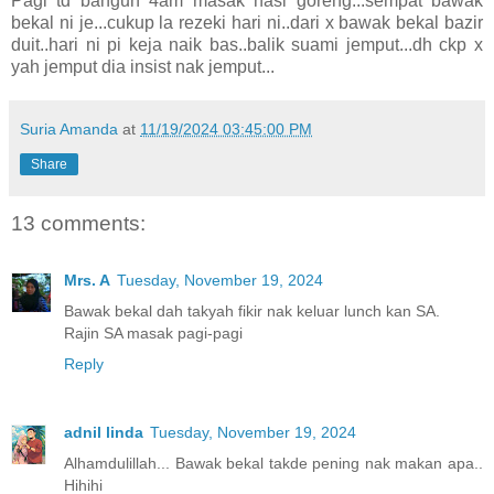
Pagi td bangun 4am masak nasi goreng...sempat bawak
bekal ni je...cukup la rezeki hari ni..dari x bawak bekal bazir
duit..hari ni pi keja naik bas..balik suami jemput...dh ckp x
yah jemput dia insist nak jemput...
Suria Amanda
at
11/19/2024 03:45:00 PM
Share
13 comments:
Mrs. A
Tuesday, November 19, 2024
Bawak bekal dah takyah fikir nak keluar lunch kan SA.
Rajin SA masak pagi-pagi
Reply
adnil linda
Tuesday, November 19, 2024
Alhamdulillah... Bawak bekal takde pening nak makan apa..
Hihihi