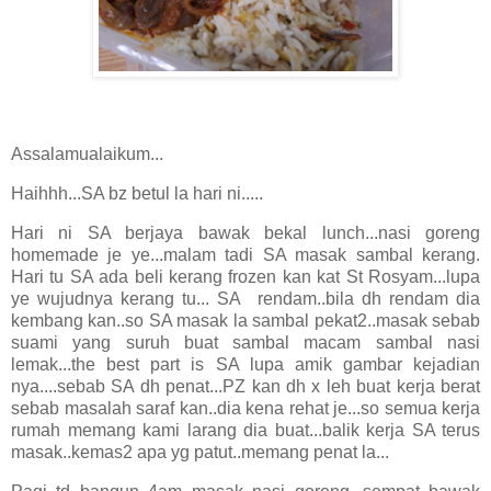
Assalamualaikum...
Haihhh...SA bz betul la hari ni.....
Hari ni SA berjaya bawak bekal lunch...nasi goreng
homemade je ye...malam tadi SA masak sambal kerang.
Hari tu SA ada beli kerang frozen kan kat St Rosyam...lupa
ye wujudnya kerang tu... SA rendam..bila dh rendam dia
kembang kan..so SA masak la sambal pekat2..masak sebab
suami yang suruh buat sambal macam sambal nasi
lemak...the best part is SA lupa amik gambar kejadian
nya....sebab SA dh penat...PZ kan dh x leh buat kerja berat
sebab masalah saraf kan..dia kena rehat je...so semua kerja
rumah memang kami larang dia buat...balik kerja SA terus
masak..kemas2 apa yg patut..memang penat la...