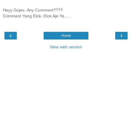
Heyy Gojes..Any Comment????
Comment Yang Elok- Elok Aje Ye......
‹
›
Home
View web version