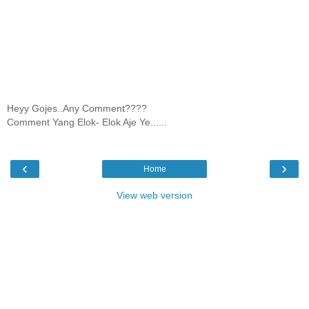
Heyy Gojes..Any Comment????
Comment Yang Elok- Elok Aje Ye......
‹
›
Home
View web version