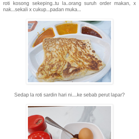
roti kosong sekeping..tu la..orang suruh order makan, x
nak...sekali x cukup...padan muka...
Sedap la roti sardin hari ni....ke sebab perut lapar?