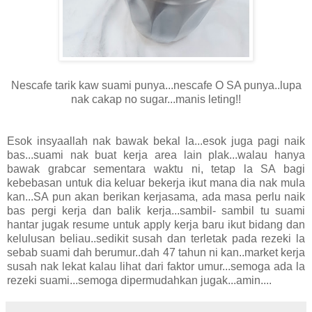
Nescafe tarik kaw suami punya...nescafe O SA punya..lupa
nak cakap no sugar...manis leting!!
Esok insyaallah nak bawak bekal la...esok juga pagi naik
bas...suami nak buat kerja area lain plak...walau hanya
bawak grabcar sementara waktu ni, tetap la SA bagi
kebebasan untuk dia keluar bekerja ikut mana dia nak mula
kan...SA pun akan berikan kerjasama, ada masa perlu naik
bas pergi kerja dan balik kerja...sambil- sambil tu suami
hantar jugak resume untuk apply kerja baru ikut bidang dan
kelulusan beliau..sedikit susah dan terletak pada rezeki la
sebab suami dah berumur..dah 47 tahun ni kan..market kerja
susah nak lekat kalau lihat dari faktor umur...semoga ada la
rezeki suami...semoga dipermudahkan jugak...amin....