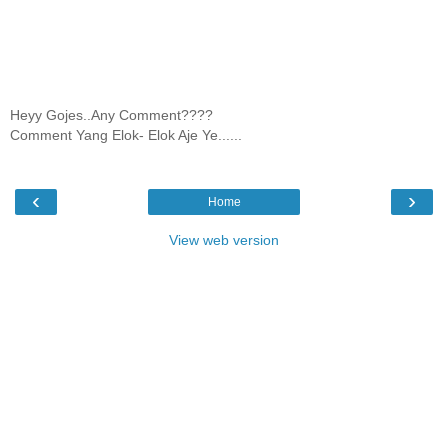
Heyy Gojes..Any Comment????
Comment Yang Elok- Elok Aje Ye......
‹
›
Home
View web version