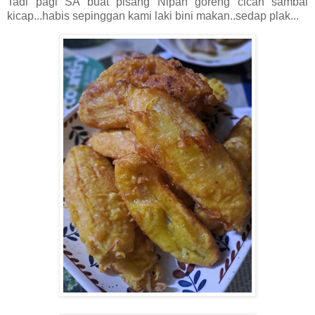
Tadi pagi SA buat pisang Nipah goreng cicah sambal
kicap...habis sepinggan kami laki bini makan..sedap plak...