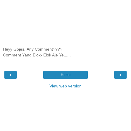
Heyy Gojes..Any Comment????
Comment Yang Elok- Elok Aje Ye......
‹
›
Home
View web version