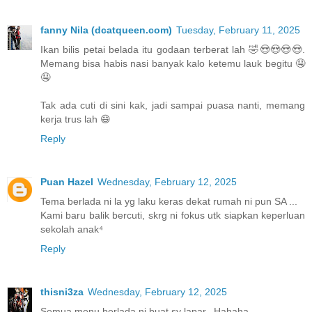
fanny Nila (dcatqueen.com)
Tuesday, February 11, 2025
Ikan bilis petai belada itu godaan terberat lah 🤣😍😍😍😍.
Memang bisa habis nasi banyak kalo ketemu lauk begitu 🤤
🤤
Tak ada cuti di sini kak, jadi sampai puasa nanti, memang
kerja trus lah 😄
Reply
Puan Hazel
Wednesday, February 12, 2025
Tema berlada ni la yg laku keras dekat rumah ni pun SA ...
Kami baru balik bercuti, skrg ni fokus utk siapkan keperluan
sekolah anak⁴
Reply
thisni3za
Wednesday, February 12, 2025
Semua menu berlada ni buat sy lapar...Hahaha