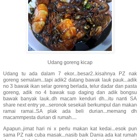
Udang goreng kicap
Udang tu ada dalam 7 ekor...besar2..kisahnya PZ nak
goreng semalam...tapi adik2 datang bawak lauk pauk...adik
no 3 bawak ikan selar goreng berlada, telur dadar dan pasta
goreng, adik no 4 bawak sup daging dan adik bongsu
bawak banyak lauk..dh macam kenduri dh...itu nanti SA
share next entry ye...seronok sesekali berkumpul dan makan
ramai ramai..SA plak ada beli durian...memang dh
macammpesta durian di rumah....
Apapun..jimat hari ni x perlu makan kat kedai...esok pun
sama PZ nak cuba masak...nasib baik Dania ada kat rumah