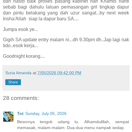
dan nasib baik proses pasang kabinet hari Khamis nanti
sebab bagi dahulu laluan pemasangan gril tingkap dapur
dan pintu belakang yang dah uzur sangat...by next week
Insha'Allah siap la dapur baru SA....
Jumpa esok ye...
Gigih SA update entry malam ni...dh 9.30pm dh..Jap lagi nak
tido..esok kerja...
Goodnight korang....
Suria Amanda
at
7/05/2026 09:42:00 PM
Share
28 comments:
Tot
Sunday, July 05, 2026
Besornya tengok udang tu. Alhamdulillah, sempat
memasak, malam-malam. Dua-dua menu nampak sedap.