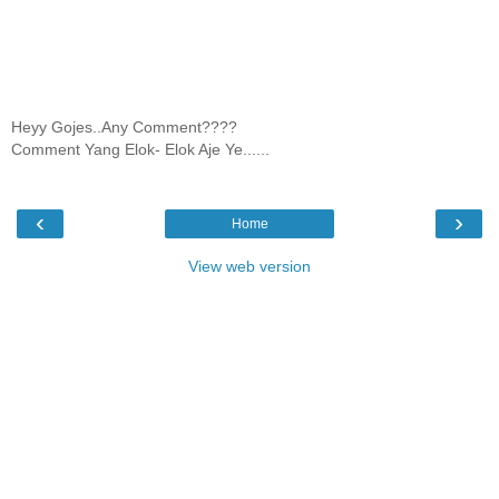
Heyy Gojes..Any Comment????
Comment Yang Elok- Elok Aje Ye......
‹
›
Home
View web version