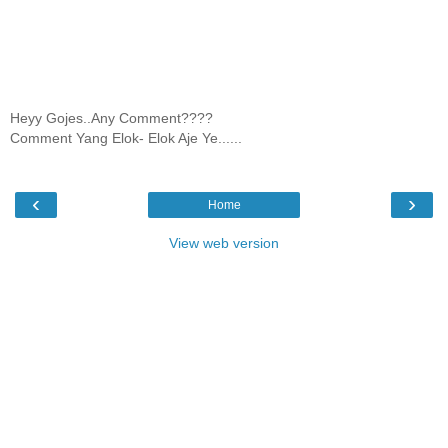
Heyy Gojes..Any Comment????
Comment Yang Elok- Elok Aje Ye......
‹
›
Home
View web version