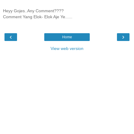
Heyy Gojes..Any Comment????
Comment Yang Elok- Elok Aje Ye......
‹
›
Home
View web version