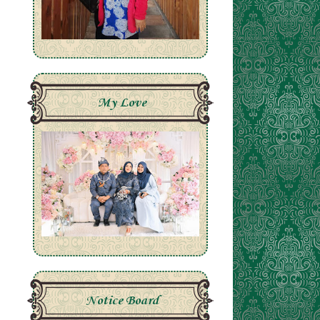
My Love
Notice Board