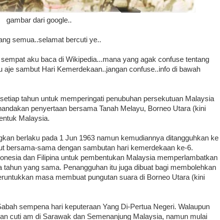
gambar dari google..
ng semua..selamat bercuti ye..
g sempat aku baca di Wikipedia...mana yang agak confuse tentang
u aje sambut Hari Kemerdekaan..jangan confuse..info di bawah
setiap tahun untuk memperingati penubuhan persekutuan Malaysia
enandakan penyertaan bersama Tanah Melayu, Borneo Utara (kini
ntuk Malaysia.
ngkan berlaku pada 1 Jun 1963 namun kemudiannya ditangguhkan ke
ut bersama-sama dengan sambutan hari kemerdekaan ke-6.
donesia dan Filipina untuk pembentukan Malaysia memperlambatkan
a tahun yang sama. Penangguhan itu juga dibuat bagi membolehkan
untukkan masa membuat pungutan suara di Borneo Utara (kini
 Sabah sempena hari keputeraan Yang Di-Pertua Negeri. Walaupun
an cuti am di Sarawak dan Semenanjung Malaysia, namun mulai