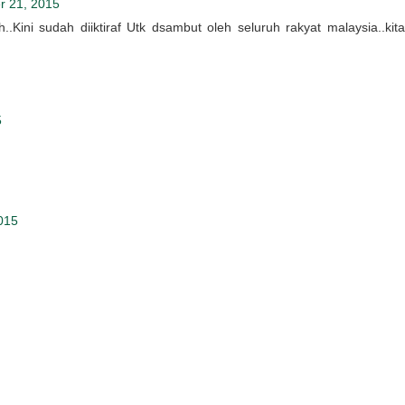
r 21, 2015
Kini sudah diiktiraf Utk dsambut oleh seluruh rakyat malaysia..kita
5
015