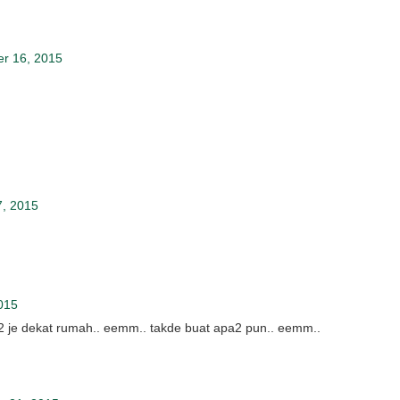
r 16, 2015
7, 2015
015
 je dekat rumah.. eemm.. takde buat apa2 pun.. eemm..