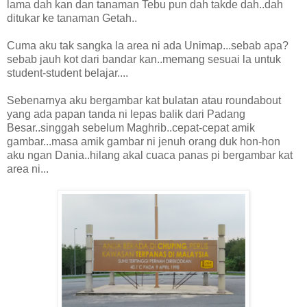
lama dah kan dan tanaman Tebu pun dah takde dah..dah
ditukar ke tanaman Getah..
Cuma aku tak sangka la area ni ada Unimap...sebab apa?
sebab jauh kot dari bandar kan..memang sesuai la untuk
student-student belajar....
Sebenarnya aku bergambar kat bulatan atau roundabout
yang ada papan tanda ni lepas balik dari Padang
Besar..singgah sebelum Maghrib..cepat-cepat amik
gambar...masa amik gambar ni jenuh orang duk hon-hon
aku ngan Dania..hilang akal cuaca panas pi bergambar kat
area ni...