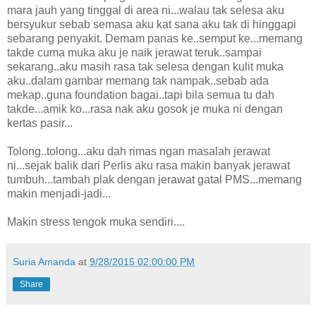
mara jauh yang tinggal di area ni...walau tak selesa aku
bersyukur sebab semasa aku kat sana aku tak di hinggapi
sebarang penyakit. Demam panas ke..semput ke...memang
takde cuma muka aku je naik jerawat teruk..sampai
sekarang..aku masih rasa tak selesa dengan kulit muka
aku..dalam gambar memang tak nampak..sebab ada
mekap..guna foundation bagai..tapi bila semua tu dah
takde...amik ko...rasa nak aku gosok je muka ni dengan
kertas pasir...
Tolong..tolong...aku dah rimas ngan masalah jerawat
ni...sejak balik dari Perlis aku rasa makin banyak jerawat
tumbuh...tambah plak dengan jerawat gatal PMS...memang
makin menjadi-jadi...
Makin stress tengok muka sendiri....
Suria Amanda
at
9/28/2015 02:00:00 PM
Share