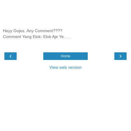
Heyy Gojes..Any Comment????
Comment Yang Elok- Elok Aje Ye......
‹
›
Home
View web version