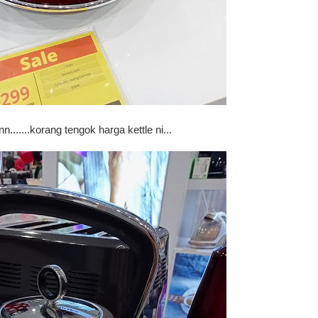
.......korang tengok harga kettle ni...