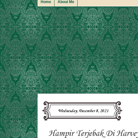
Home
About Me
Wednesday, December 8, 2021
Hampir Terjebak Di Harv