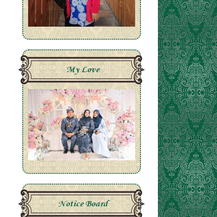
My Love
Notice Board