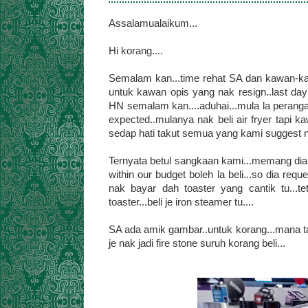
Assalamualaikum...
Hi korang....
Semalam kan...time rehat SA dan kawan-ka
untuk kawan opis yang nak resign..last day 
HN semalam kan....aduhai...mula la perangai
expected..mulanya nak beli air fryer tapi k
sedap hati takut semua yang kami suggest n
Ternyata betul sangkaan kami...memang dia dah
within our budget boleh la beli...so dia r
nak bayar dah toaster yang cantik tu...tet
toaster...beli je iron steamer tu....
SA ada amik gambar..untuk korang...mana ta
je nak jadi fire stone suruh korang beli...