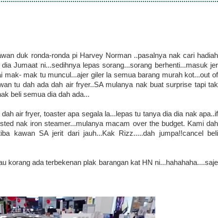
wan duk ronda-ronda pi Harvey Norman ..pasalnya nak cari hadiah
dia Jumaat ni...sedihnya lepas sorang...sorang berhenti...masuk jer
 mak- mak tu muncul...ajer giler la semua barang murah kot...out of
awan tu dah ada dah air fryer..SA mulanya nak buat surprise tapi tak
ak beli semua dia dah ada...
 air fryer, toaster apa segala la...lepas tu tanya dia dia nak apa..if
equested nak iron steamer...mulanya macam over the budget. Kami dah
iba kawan SA jerit dari jauh...Kak Rizz.....dah jumpa!!cancel beli
u korang ada terbekenan plak barangan kat HN ni...hahahaha....saje