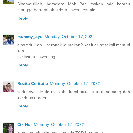
Alhamdulillah, berselera Mak Pah makan...ada kerabu
mangga bertambah selera...sweet couple...
Reply
mummy_ayu
Monday, October 17, 2022
alhamdulillah....seronok je makan2 kat luar sesekali mcm ni
kan.
pic last tu...sweet sgt...
Reply
Rozita Ceritaita
Monday, October 17, 2022
sedapnya pie tie dia kak.. kami suka tu tapi memang dah
leceh nak order
Reply
Cik Nor
Monday, October 17, 2022
lamanya tak mkn nasi ayam kt TCRS..sdap..:)