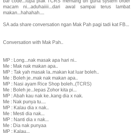
bar code...lupa plak TCRS memang dh guna system order
macam ni...aduhaiiii...dari awal sampai terus lambat
makan...hahahah....
SA ada share conversation ngan Mak Pah pagi tadi kat FB...
Conversation with Mak Pah..
MP : Long...nak masak apa hari ni..
Me : Mak nak makan apa..
MP : Tak yah masak la..makan kat luar boleh..
Me : Boleh je..mak nak makan apa..
MP : Nasi ayam Rice Shop boleh..(TCRS)
Me : Boleh je...lepas Zohor kita pi...
MP : Abah kau nak ke..kang dia x nak.
Me : Nak punya tu....
MP : Kalau dia x nak..
Me : Mesti dia nak...
MP : Nanti dia x nak...
Me : Dia nak punyaa
MP : Kalau...