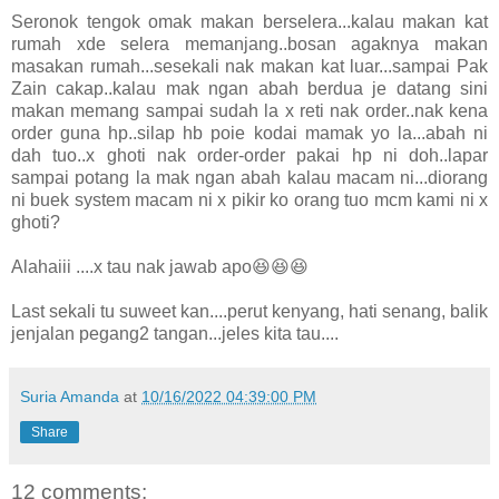
Seronok tengok omak makan berselera...kalau makan kat
rumah xde selera memanjang..bosan agaknya makan
masakan rumah...sesekali nak makan kat luar...sampai Pak
Zain cakap..kalau mak ngan abah berdua je datang sini
makan memang sampai sudah la x reti nak order..nak kena
order guna hp..silap hb poie kodai mamak yo la...abah ni
dah tuo..x ghoti nak order-order pakai hp ni doh..lapar
sampai potang la mak ngan abah kalau macam ni...diorang
ni buek system macam ni x pikir ko orang tuo mcm kami ni x
ghoti?
Alahaiii ....x tau nak jawab apo😆😆😆
Last sekali tu suweet kan....perut kenyang, hati senang, balik
jenjalan pegang2 tangan...jeles kita tau....
Suria Amanda
at
10/16/2022 04:39:00 PM
Share
12 comments: