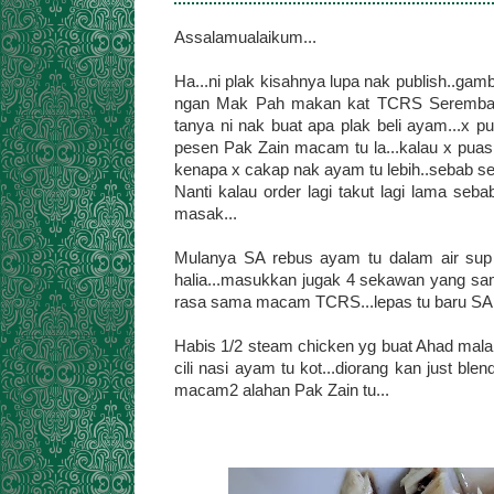
Assalamualaikum...
Ha...ni plak kisahnya lupa nak publish..gam
ngan Mak Pah makan kat TCRS Seremban Pr
tanya ni nak buat apa plak beli ayam...x
pesen Pak Zain macam tu la...kalau x puas 
kenapa x cakap nak ayam tu lebih..sebab set
Nanti kalau order lagi takut lagi lama seba
masak...
Mulanya SA rebus ayam tu dalam air su
halia...masukkan jugak 4 sekawan yang sa
rasa sama macam TCRS...lepas tu baru SA 
Habis 1/2 steam chicken yg buat Ahad malam
cili nasi ayam tu kot...diorang kan just blen
macam2 alahan Pak Zain tu...