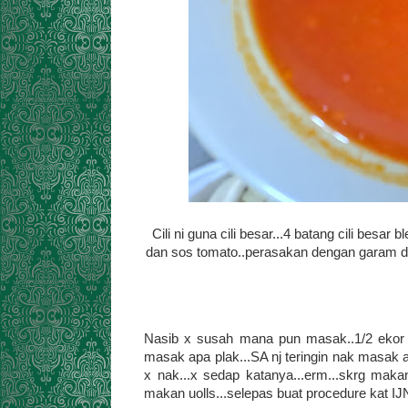
Cili ni guna cili besar...4 batang cili besa
dan sos tomato..perasakan dengan garam dan 
Nasib x susah mana pun masak..1/2 ekor ay
masak apa plak...SA nj teringin nak masa
x nak...x sedap katanya...erm...skrg mak
makan uolls...selepas buat procedure kat IJN 