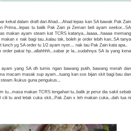
bar kekal dalam draft dari Ahad....Ahad lepas kan SA bawak Pak Zain
ima...lepas tu balik Pak Zain pi Zemarr beli ayam seekor...SA
 puas makan ayam steam kat TCRS katanya...laaaa...haaaa memang
makan x nak bagi tau..kalau tak, boleh je order lebih kan..SA tanya
 lunch yg SA order tu 1/2 ayam nyer.... nak tau Pak Zain kata apa..
b order pakai hp...allahhhh...sabar je la...sudahnya SA la yang kena
p ayam yang SA dh tumis ngan bawang putih, bawang merah dan
ma macam masak sup ayam...tuang kan sos bijan skit bagi bau dan
steam /kukus guna pengukus...
 tu...masa makan TCRS tengahari tu..balik je perur dia sakit sebab
d cili tu and letak cuka skit...Pak Zain x leh makan cuka...dah tua ni