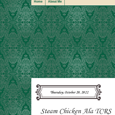
Home
About Me
Thursday, October 20, 2022
Steam Chicken Ala TCRS