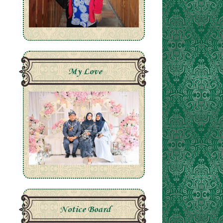
My Love
Notice Board