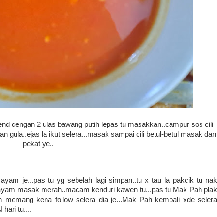
r blend dengan 2 ulas bawang putih lepas tu masakkan..campur sos cili
gula..ejas la ikut selera...masak sampai cili betul-betul masak dan
pekat ye..
am je...pas tu yg sebelah lagi simpan..tu x tau la pakcik tu nak
k ayam masak merah..macam kenduri kawen tu...pas tu Mak Pah plak
an memang kena follow selera dia je...Mak Pah kembali xde selera
hari tu....