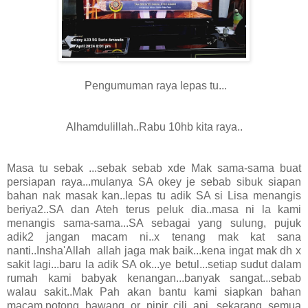
Pengumuman raya lepas tu...
Alhamdulillah..Rabu 10hb kita raya..
Masa tu sebak ...sebak sebab xde Mak sama-sama buat
persiapan raya...mulanya SA okey je sebab sibuk siapan
bahan nak masak kan..lepas tu adik SA si Lisa menangis
beriya2..SA dan Ateh terus peluk dia..masa ni la kami
menangis sama-sama...SA sebagai yang sulung, pujuk
adik2 jangan macam ni..x tenang mak kat sana
nanti..Insha'Allah allah jaga mak baik...kena ingat mak dh x
sakit lagi...baru la adik SA ok...ye betul...setiap sudut dalam
rumah kami babyak kenangan...banyak sangat...sebab
walau sakit..Mak Pah akan bantu kami siapkan bahan
macam.potong bawang or pipir cili api...sekarang semua