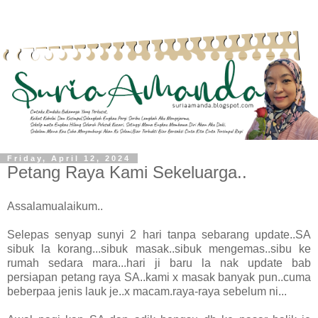
Friday, April 12, 2024
Petang Raya Kami Sekeluarga..
Assalamualaikum..
Selepas senyap sunyi 2 hari tanpa sebarang update..SA
sibuk la korang...sibuk masak..sibuk mengemas..sibu ke
rumah sedara mara...hari ji baru la nak update bab
persiapan petang raya SA..kami x masak banyak pun..cuma
beberpaa jenis lauk je..x macam.raya-raya sebelum ni...