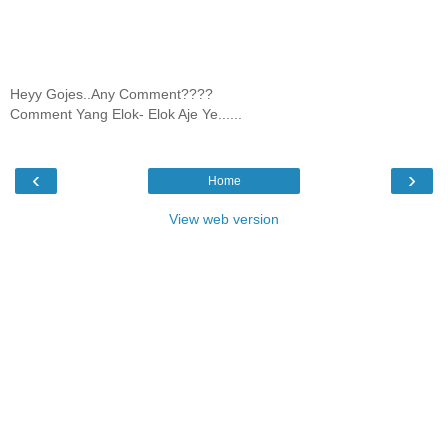
Heyy Gojes..Any Comment????
Comment Yang Elok- Elok Aje Ye......
‹
›
Home
View web version