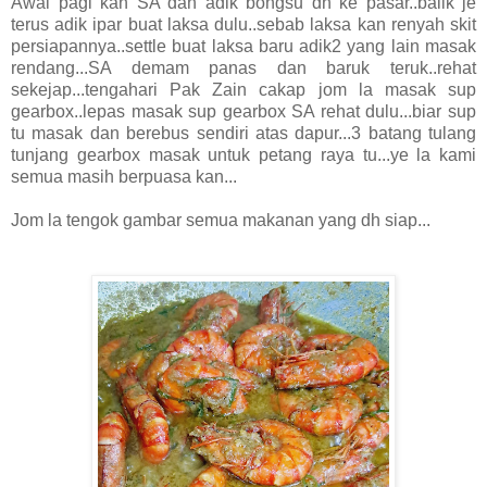
Awal pagi kan SA dan adik bongsu dh ke pasar..balik je
terus adik ipar buat laksa dulu..sebab laksa kan renyah skit
persiapannya..settle buat laksa baru adik2 yang lain masak
rendang...SA demam panas dan baruk teruk..rehat
sekejap...tengahari Pak Zain cakap jom la masak sup
gearbox..lepas masak sup gearbox SA rehat dulu...biar sup
tu masak dan berebus sendiri atas dapur...3 batang tulang
tunjang gearbox masak untuk petang raya tu...ye la kami
semua masih berpuasa kan...
Jom la tengok gambar semua makanan yang dh siap...