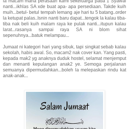
la macam mana perasaan kami sekeluarga pada 1 Syawal
nanti...ikhlas SA xde buat apa- apa persediaan. Takde kuih
muih...betul- betul tempah lemang aje hari tu 5 batang..order
la ketupat palas..Isnin nanti baru dapat...tengok la kalau tiba-
tiba nak beli kuih malam raya ke pulak nanti...itupun kalau
larat...rasanya sampai raya SA ni blom sihat
sepenuhnya...batuk melampau...
Jumaat ni kategori hari yang sibuk, tapi singkat sebab kalau
sekolah, habis awal. So, macam2 nak cover kan. Yang pasti,
kepada mak2 yg anaknya duduk hostel, selamat menjemput
dan menanti kepulangan anak2 ye. Semoga perjalanan
semuanya dipermudahkan...boleh la melepaskan rindu kat
anak-anak...