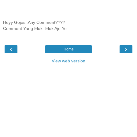
Heyy Gojes..Any Comment????
Comment Yang Elok- Elok Aje Ye......
‹
›
Home
View web version