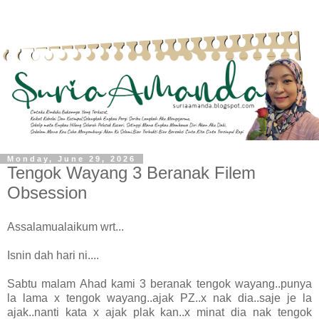
Monday, June 29, 2026
Tengok Wayang 3 Beranak Filem
Obsession
Assalamualaikum wrt...
Isnin dah hari ni....
Sabtu malam Ahad kami 3 beranak tengok wayang..punya
la lama x tengok wayang..ajak PZ..x nak dia..saje je la
ajak..nanti kata x ajak plak kan..x minat dia nak tengok