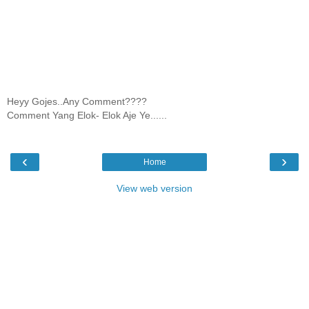
Heyy Gojes..Any Comment????
Comment Yang Elok- Elok Aje Ye......
‹
›
Home
View web version