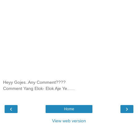
Heyy Gojes..Any Comment????
Comment Yang Elok- Elok Aje Ye......
‹
›
Home
View web version