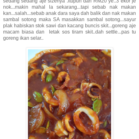
sedang sedang aje sizenya .itupun dah RM20 ye..3 ekor je
nok...makin mahal la sekarang...tapi sebab nak makan
kan...salah...sebab anak dara saya dah balik dan nak makan
sambal sotong maka SA masakkan sambal sotong...sayur
plak habiskan stok sawi dan kacang buncis skit...goreng aje
macam biasa dan letak sos tiram skit..dah settle...pas tu
goreng ikan selar..