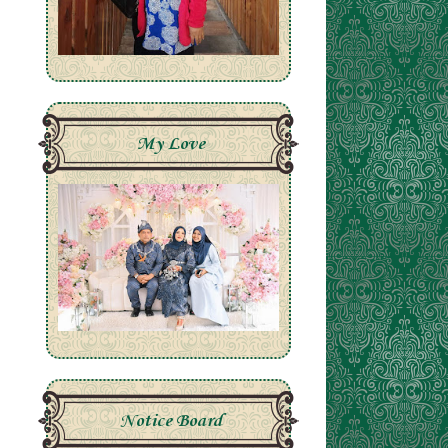
My Love
Notice Board