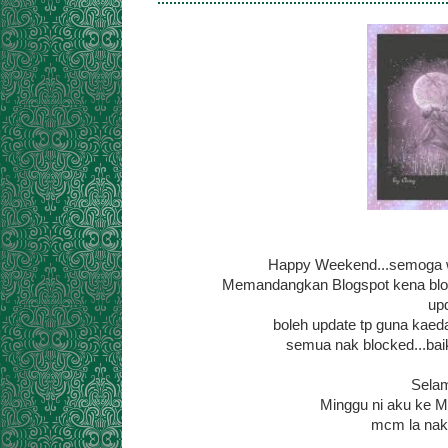
Happy Weekend...semoga wee
Memandangkan Blogspot kena block
upd
boleh update tp guna kaeda
semua nak blocked...bai
Selam
Minggu ni aku ke M
mcm la nak j