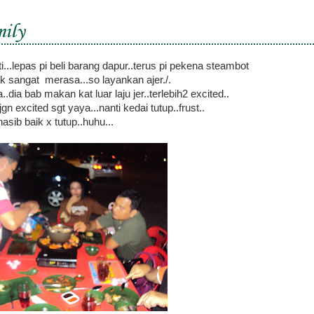
ily
...lepas pi beli barang dapur..terus pi pekena steambot
 sangat merasa...so layankan ajer./.
.dia bab makan kat luar laju jer..terlebih2 excited..
n excited sgt yaya...nanti kedai tutup..frust..
nasib baik x tutup..huhu...