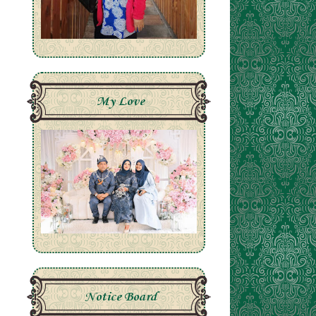
My Love
Notice Board