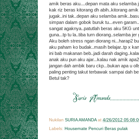
amik beras aku....depan mata aku selamba jer
kak riz beras kitorang dh abih..kitorang amik
jugak..ini tak..depan aku selamba amik..b
simpan dalam gobok buruk tu...even garam..
sangat agaknya..patutlah beras aku 5KG un
guna...tp tu la..tiba turn diorang..selamba jer
Aku boleh stress ngan diorang ni...harap2 
aku paham ko budak..masih belajar..tp x ka
ini bab makanan beb..jadi darah daging..kal
anak aku pun aku ajar...kalau nak amik apa2 
jangan dah ambik baru ckp...bukan apa u ol
paling penting takut terbawak sampai dah be
Betul tak?
Nukilan
SURIA AMANDA
at
4/26/2012 05:08:
Labels:
Housemate Pencuri Beras pulak