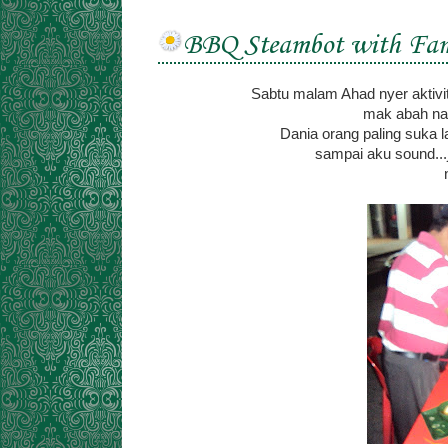
BBQ Steambot with Fam
Sabtu malam Ahad nyer aktiviti
mak abah nak
Dania orang paling suka la.
sampai aku sound...jg