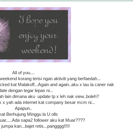
All of you....
kend korang terisi ngan aktiviti yang berfaedah...
ed kat Malakoff...Again and again..aku x tau la caner nak
ate dengan tegar lepas ni...
h lain dimana aku update tp x leh nak view..boleh?
k x yah ada internet kat company besar mcm ni...
Apapun..
at Berhujung Minggu la U olls
uar.....Ada sapa2 follower aku kat Muar????
umpa kan...bajet retis...pangggg!!!!!