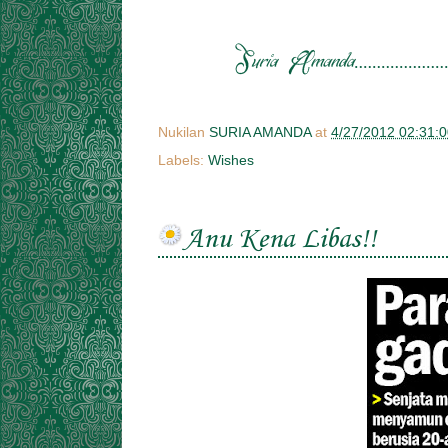
Nukilan
SURIA AMANDA
at
4/27/2012 02:31:
Labels:
Wishes
Anu Kena Libas!!