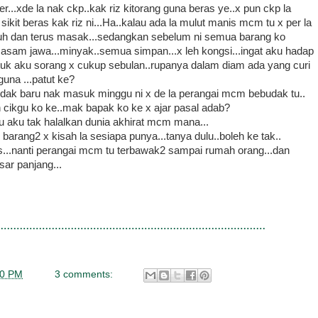
...xde la nak ckp..kak riz kitorang guna beras ye..x pun ckp la
 sikit beras kak riz ni...Ha..kalau ada la mulut manis mcm tu x per la
asuh dan terus masak...sedangkan sebelum ni semua barang ko
asam jawa...minyak..semua simpan...x leh kongsi...ingat aku hadap
tuk aku sorang x cukup sebulan..rupanya dalam diam ada yang curi
 guna ...patut ke?
budak baru nak masuk minggu ni x de la perangai mcm bebudak tu..
n cikgu ko ke..mak bapak ko ke x ajar pasal adab?
au aku tak halalkan dunia akhirat mcm mana...
barang2 x kisah la sesiapa punya...tanya dulu..boleh ke tak..
ls...nanti perangai mcm tu terbawak2 sampai rumah orang...dan
sar panjang...
00 PM
3 comments: