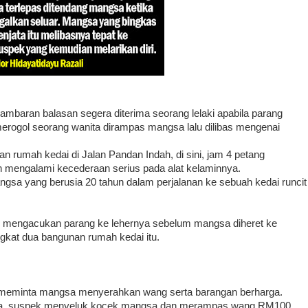
baran balasan segera diterima seorang lelaki apabila parang
rogol seorang wanita dirampas mangsa lalu dilibas mengenai
an rumah kedai di Jalan Pandan Indah, di sini, jam 4 petang
an mengalami kecederaan serius pada alat kelaminnya.
ngsa yang berusia 20 tahun dalam perjalanan ke sebuah kedai runcit
 mengacukan parang ke lehernya sebelum mangsa diheret ke
ngkat dua bangunan rumah kedai itu.
 meminta mangsa menyerahkan wang serta barangan berharga.
ya, suspek menyeluk kocek mangsa dan merampas wang RM100