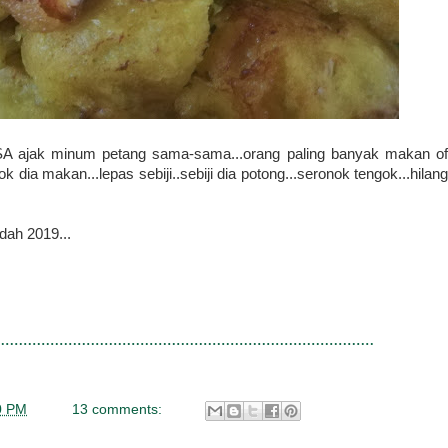
k SA ajak minum petang sama-sama...orang paling banyak makan of
 dia makan...lepas sebiji..sebiji dia potong...seronok tengok...hilang
 dah 2019...
0 PM
13 comments: