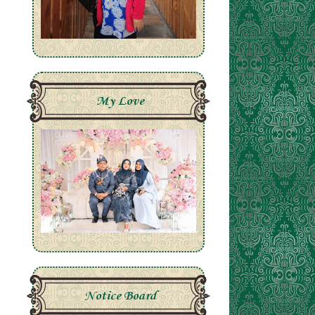
My Love
Notice Board