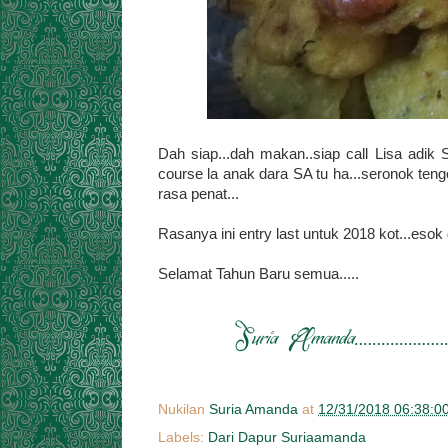
Dah siap...dah makan..siap call Lisa adi
course la anak dara SA tu ha...seronok tengok
rasa penat...
Rasanya ini entry last untuk 2018 kot...esok
Selamat Tahun Baru semua.....
Nukilan
Suria Amanda
at
12/31/2018 06:38:0
Labels:
Dari Dapur Suriaamanda