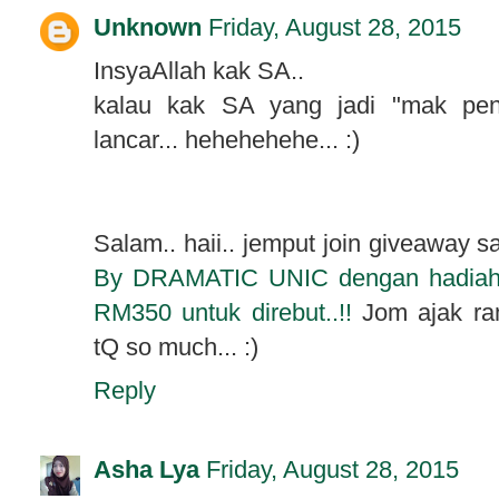
Unknown
Friday, August 28, 2015
InsyaAllah kak SA..
kalau kak SA yang jadi "mak peng
lancar... hehehehehe... :)
Salam.. haii.. jemput join giveaway s
By DRAMATIC UNIC dengan hadiah w
RM350 untuk direbut..!!
Jom ajak ram
tQ so much... :)
Reply
Asha Lya
Friday, August 28, 2015