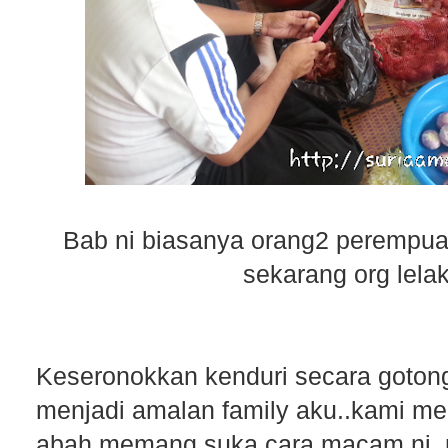
Bab ni biasanya orang2 perempua
sekarang org lelak
Keseronokkan kenduri secara goto
menjadi amalan family aku..kami me
abah memang suka cara macam ni..m