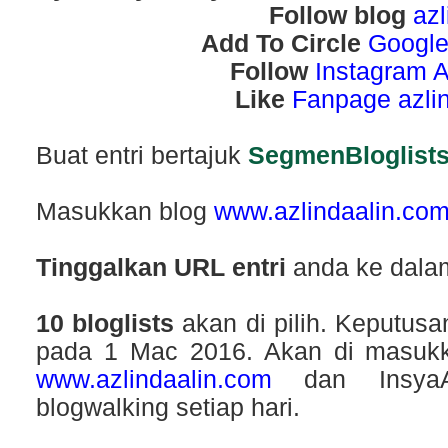
Follow blog
azl
Add To Circle
Google
Follow
Instagram A
Like
Fanpage azli
Buat entri bertajuk
SegmenBloglists
Masukkan blog
www.azlindaalin.co
Tinggalkan URL entri
anda ke dala
10 bloglists
akan di pilih. Keputus
pada 1 Mac 2016.
Akan di masukk
www.azlindaalin.com
dan Insya
blogwalking setiap hari.