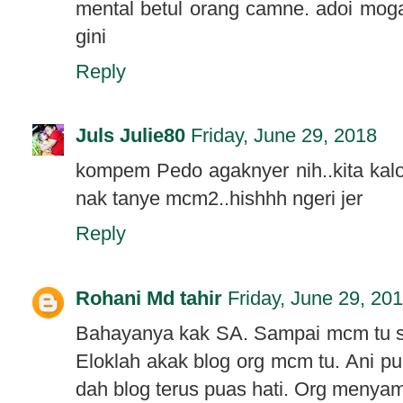
mental betul orang camne. adoi moga
gini
Reply
Juls Julie80
Friday, June 29, 2018
kompem Pedo agaknyer nih..kita kalo
nak tanye mcm2..hishhh ngeri jer
Reply
Rohani Md tahir
Friday, June 29, 20
Bahayanya kak SA. Sampai mcm tu sek
Eloklah akak blog org mcm tu. Ani p
dah blog terus puas hati. Org menya