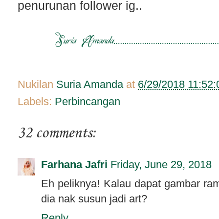
penurunan follower ig..
Nukilan
Suria Amanda
at
6/29/2018 11:52
Labels:
Perbincangan
32 comments:
Farhana Jafri
Friday, June 29, 2018
Eh peliknya! Kalau dapat gambar ra
dia nak susun jadi art?
Reply