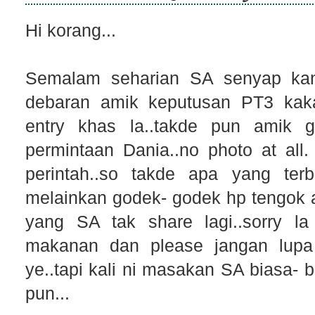
Hi korang...
Semalam seharian SA senyap kan
debaran amik keputusan PT3 kaka
entry khas la..takde pun amik 
permintaan Dania..no photo at al
perintah..so takde apa yang te
melainkan godek- godek hp tengok
yang SA tak share lagi..sorry l
makanan dan please jangan lupa 
ye..tapi kali ni masakan SA biasa- 
pun...