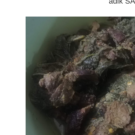
adik S