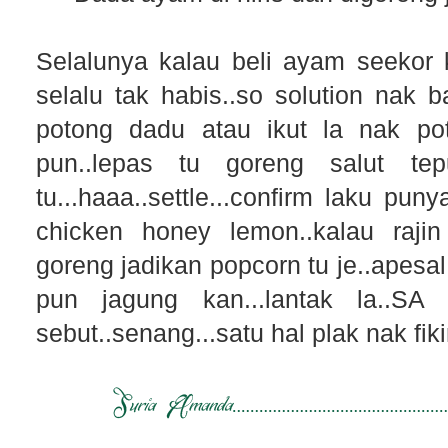
Selalunya kalau beli ayam seekor
selalu tak habis..so solution nak b
potong dadu atau ikut la nak p
pun..lepas tu goreng salut te
tu...haaa..settle...confirm laku puny
chicken honey lemon..kalau raji
goreng jadikan popcorn tu je..apesa
pun jagung kan...lantak la..SA
sebut..senang...satu hal plak nak fik