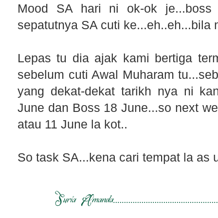
Mood SA hari ni ok-ok je...boss
sepatutnya SA cuti ke...eh..eh...bila
Lepas tu dia ajak kami bertiga t
sebelum cuti Awal Muharam tu...seb
yang dekat-dekat tarikh nya ni ka
June dan Boss 18 June...so next w
atau 11 June la kot..
So task SA...kena cari tempat la as us