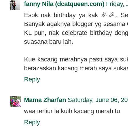
fanny Nila (dcatqueen.com)
Friday,
Esok nak birthday ya kak 🎉🎉. Se
Banyak agaknya blogger yg sesama G
KL pun, nak celebrate birthday den
suasana baru lah.
Kue kacang merahnya pasti saya su
berazaskan kacang merah saya suka
Reply
Mama Zharfan
Saturday, June 06, 2
waa terliur la kuih kacang merah tu
Reply