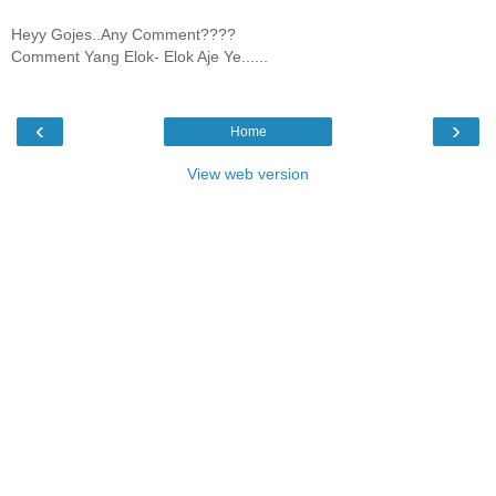
Heyy Gojes..Any Comment????
Comment Yang Elok- Elok Aje Ye......
‹
›
Home
View web version