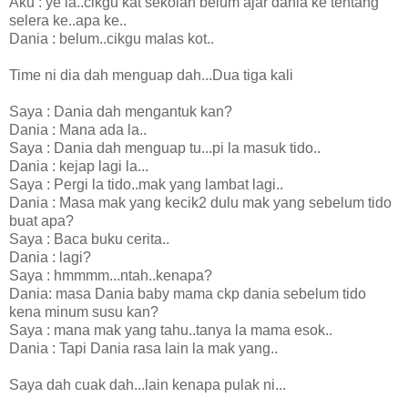
Aku : ye la..cikgu kat sekolah belum ajar dania ke tentang
selera ke..apa ke..
Dania : belum..cikgu malas kot..
Time ni dia dah menguap dah...Dua tiga kali
Saya : Dania dah mengantuk kan?
Dania : Mana ada la..
Saya : Dania dah menguap tu...pi la masuk tido..
Dania : kejap lagi la...
Saya : Pergi la tido..mak yang lambat lagi..
Dania : Masa mak yang kecik2 dulu mak yang sebelum tido
buat apa?
Saya : Baca buku cerita..
Dania : lagi?
Saya : hmmmm...ntah..kenapa?
Dania: masa Dania baby mama ckp dania sebelum tido
kena minum susu kan?
Saya : mana mak yang tahu..tanya la mama esok..
Dania : Tapi Dania rasa lain la mak yang..
Saya dah cuak dah...lain kenapa pulak ni...