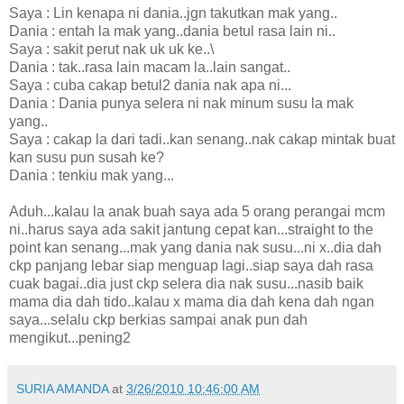
Saya : Lin kenapa ni dania..jgn takutkan mak yang..
Dania : entah la mak yang..dania betul rasa lain ni..
Saya : sakit perut nak uk uk ke..\
Dania : tak..rasa lain macam la..lain sangat..
Saya : cuba cakap betul2 dania nak apa ni...
Dania : Dania punya selera ni nak minum susu la mak
yang..
Saya : cakap la dari tadi..kan senang..nak cakap mintak buat
kan susu pun susah ke?
Dania : tenkiu mak yang...
Aduh...kalau la anak buah saya ada 5 orang perangai mcm
ni..harus saya ada sakit jantung cepat kan...straight to the
point kan senang...mak yang dania nak susu...ni x..dia dah
ckp panjang lebar siap menguap lagi..siap saya dah rasa
cuak bagai..dia just ckp selera dia nak susu...nasib baik
mama dia dah tido..kalau x mama dia dah kena dah ngan
saya...selalu ckp berkias sampai anak pun dah
mengikut...pening2
SURIA AMANDA
at
3/26/2010 10:46:00 AM