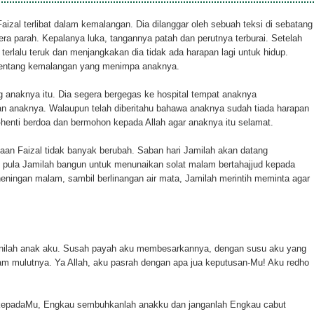
zal terlibat dalam kemalangan. Dia dilanggar oleh sebuah teksi di sebatang
era parah. Kepalanya luka, tangannya patah dan perutnya terburai. Setelah
terlalu teruk dan menjangkakan dia tidak ada harapan lagi untuk hidup.
u tentang kemalangan yang menimpa anaknya.
 anaknya itu. Dia segera bergegas ke hospital tempat anaknya
an anaknya. Walaupun telah diberitahu bahawa anaknya sudah tiada harapan
i-henti berdoa dan bermohon kepada Allah agar anaknya itu selamat.
daan Faizal tidak banyak berubah. Saban hari Jamilah akan datang
pula Jamilah bangun untuk menunaikan solat malam bertahajjud kepada
ingan malam, sambil berlinangan air mata, Jamilah merintih meminta agar
hanilah anak aku. Susah payah aku membesarkannya, dengan susu aku yang
m mulutnya. Ya Allah, aku pasrah dengan apa jua keputusan-Mu! Aku redho
n kepadaMu, Engkau sembuhkanlah anakku dan janganlah Engkau cabut