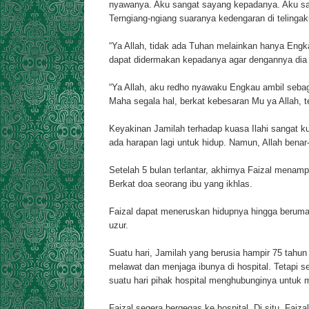
nyawanya. Aku sangat sayang kepadanya. Aku san
Terngiang-ngiang suaranya kedengaran di telinga
“Ya Allah, tidak ada Tuhan melainkan hanya Engk
dapat didermakan kepadanya agar dengannya dia 
“Ya Allah, aku redho nyawaku Engkau ambil seba
Maha segala hal, berkat kebesaran Mu ya Allah, t
Keyakinan Jamilah terhadap kuasa Ilahi sangat k
ada harapan lagi untuk hidup. Namun, Allah ben
Setelah 5 bulan terlantar, akhirnya Faizal men
Berkat doa seorang ibu yang ikhlas.
Faizal dapat meneruskan hidupnya hingga beruma
uzur.
Suatu hari, Jamilah yang berusia hampir 75 tahun
melawat dan menjaga ibunya di hospital. Tetapi 
suatu hari pihak hospital menghubunginya untuk
Faizal segera bergegas ke hospital. Di situ, Faiz