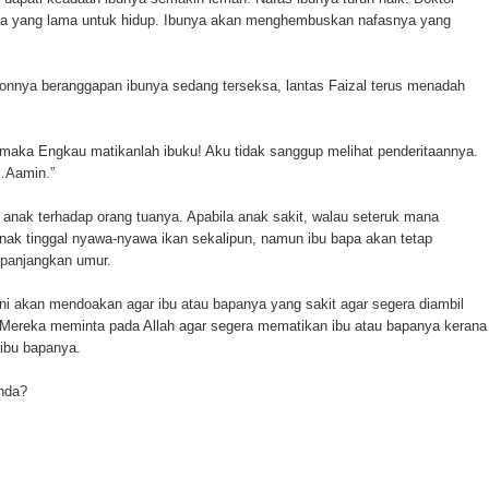
sa yang lama untuk hidup. Ibunya akan menghembuskan nafasnya yang
onnya beranggapan ibunya sedang terseksa, lantas Faizal terus menadah
u, maka Engkau matikanlah ibuku! Aku tidak sanggup melihat penderitaannya.
…Aamin.”
 anak terhadap orang tuanya. Apabila anak sakit, walau seteruk mana
anak tinggal nyawa-nyawa ikan sekalipun, namun ibu bapa akan tetap
panjangkan umur.
 ini akan mendoakan agar ibu atau bapanya yang sakit agar segera diambil
t. Mereka meminta pada Allah agar segera mematikan ibu atau bapanya kerana
 ibu bapanya.
nda?