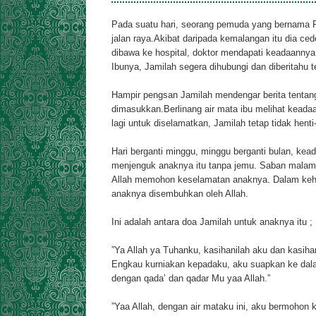
Pada suatu hari, seorang pemuda yang bernama Fai
jalan raya.Akibat daripada kemalangan itu dia ced
dibawa ke hospital, doktor mendapati keadaannya 
Ibunya, Jamilah segera dihubungi dan diberitah
Hampir pengsan Jamilah mendengar berita tentang
dimasukkan.Berlinang air mata ibu melihat keada
lagi untuk diselamatkan, Jamilah tetap tidak hent
Hari berganti minggu, minggu berganti bulan, kea
menjenguk anaknya itu tanpa jemu. Saban malam 
Allah memohon keselamatan anaknya. Dalam kehen
anaknya disembuhkan oleh Allah.
Ini adalah antara doa Jamilah untuk anaknya itu ;
”Ya Allah ya Tuhanku, kasihanilah aku dan kasi
Engkau kurniakan kepadaku, aku suapkan ke dala
dengan qada’ dan qadar Mu yaa Allah.”
”Yaa Allah, dengan air mataku ini, aku bermoho