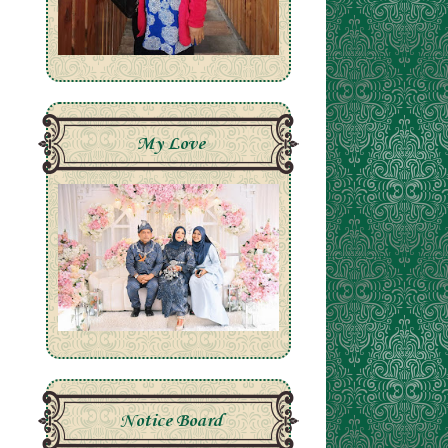
My Love
Notice Board