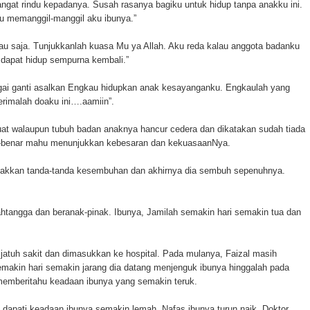
gat rindu kepadanya. Susah rasanya bagiku untuk hidup tanpa anakku ini.
ku memanggil-manggil aku ibunya.”
au saja. Tunjukkanlah kuasa Mu ya Allah. Aku reda kalau anggota badanku
dapat hidup sempurna kembali.”
gai ganti asalkan Engkau hidupkan anak kesayanganku. Engkaulah yang
erimalah doaku ini….aamiin”.
uat walaupun tubuh badan anaknya hancur cedera dan dikatakan sudah tiada
ar-benar mahu menunjukkan kebesaran dan kekuasaanNya.
ampakkan tanda-tanda kesembuhan dan akhirnya dia sembuh sepenuhnya.
htangga dan beranak-pinak. Ibunya, Jamilah semakin hari semakin tua dan
 jatuh sakit dan dimasukkan ke hospital. Pada mulanya, Faizal masih
semakin hari semakin jarang dia datang menjenguk ibunya hinggalah pada
 memberitahu keadaan ibunya yang semakin teruk.
al dapati keadaan ibunya semakin lemah. Nafas ibunya turun naik. Doktor