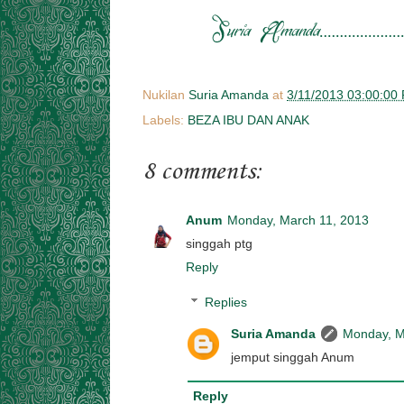
Nukilan
Suria Amanda
at
3/11/2013 03:00:00
Labels:
BEZA IBU DAN ANAK
8 comments:
Anum
Monday, March 11, 2013
singgah ptg
Reply
Replies
Suria Amanda
Monday, M
jemput singgah Anum
Reply