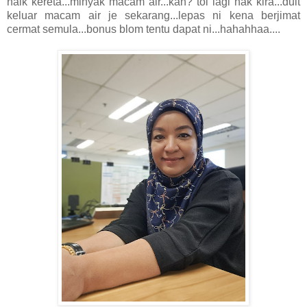
naik kereta...minyak macam air...kan? tol lagi nak kira...duit
keluar macam air je sekarang...lepas ni kena berjimat
cermat semula...bonus blom tentu dapat ni...hahahhaa....