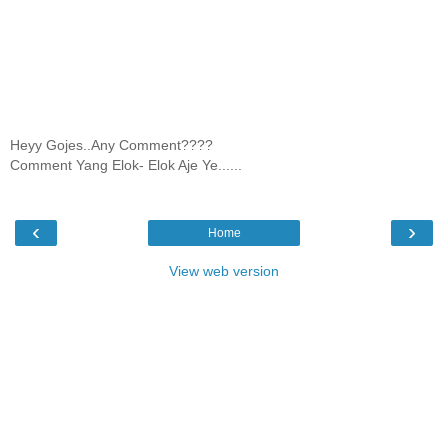
Heyy Gojes..Any Comment????
Comment Yang Elok- Elok Aje Ye......
‹
›
Home
View web version