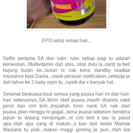
EPO sebiji setiap hari...
Selfie pertama SA dan rutin- rutin setiap pagi tu adalah
kemestian...Multivitamin dah abis...stop dulu la..nanti la beli
hujung bulan ke...bulan ni nak kena standby roadtax
insurance keta Dania...nasib perasan notification..sekejap je
dah tahun ke 2 baby oyen tu...nasib dia x banyak hal..
Selamat berpuasa buat semua yang puasa hari ini dan hari-
hari seterusnya..SA blom start puasa..masih dilanda sakit
perut dan cirit birit...Insyallah Isnin nanti SA nak start
puasa..plan minggu ni gagal...kena puasa sebelum bendera
jepun tu datang menjengah...ni cirit birit x tau la pasal
apa..ntah apa yang di makan...x kan dari kedai Mamak
Maulana tu plak...makan maggi goreng je pun...ntah kat